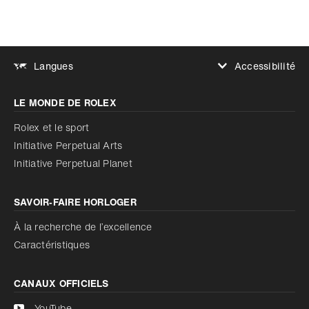
Accessibilité
Langues
Augmenter le contraste
LE MONDE DE ROLEX
Augmenter le contraste
Désactivé
Réduire les animations
Rolex et le sport
Initiative Perpetual Arts
Réduire les animations
Désactivé
Initiative Perpetual Planet
SAVOIR‑FAIRE HORLOGER
À la recherche de l’excellence
Caractéristiques
CANAUX OFFICIELS
YouTube