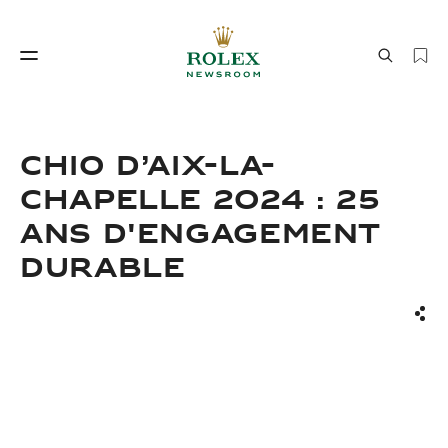
Savoir‑faire horloger
Le monde de Rolex
CHIO D’AIX-LA-
CHAPELLE 2024 : 25
ANS D'ENGAGEMENT
DURABLE
Part
Savoir‑faire
Le monde de Rolex
horloger