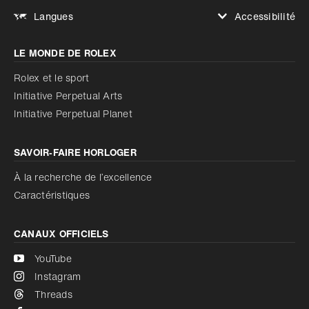
Accessibilité
Langues
Augmenter le contraste
LE MONDE DE ROLEX
Augmenter le contraste
Désactivé
Réduire les animations
Rolex et le sport
Initiative Perpetual Arts
Réduire les animations
Désactivé
Initiative Perpetual Planet
SAVOIR‑FAIRE HORLOGER
À la recherche de l’excellence
Caractéristiques
CANAUX OFFICIELS
YouTube
Instagram
Threads