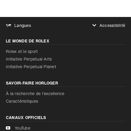
Accessibilité
Langues
Augmenter le contraste
LE MONDE DE ROLEX
Augmenter le contraste
Désactivé
Réduire les animations
Rolex et le sport
Initiative Perpetual Arts
Réduire les animations
Désactivé
Initiative Perpetual Planet
SAVOIR‑FAIRE HORLOGER
À la recherche de l’excellence
Caractéristiques
CANAUX OFFICIELS
YouTube