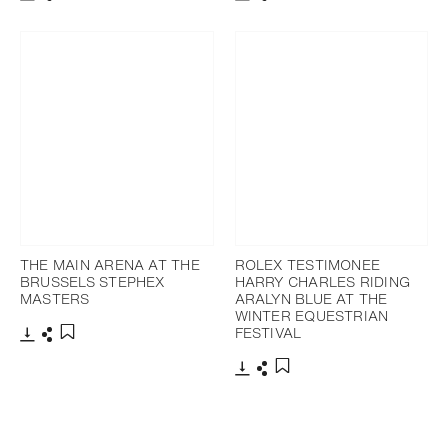
Télécharger
Partager
Télécharger
Partager
Ajouter aux favoris
Ajouter aux favoris
THE MAIN ARENA AT THE
ROLEX TESTIMONEE
BRUSSELS STEPHEX
HARRY CHARLES RIDING
MASTERS
ARALYN BLUE AT THE
WINTER EQUESTRIAN
FESTIVAL
Télécharger
Partager
Ajouter aux favoris
Télécharger
Partager
Ajouter aux favoris