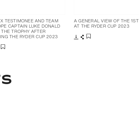
X TESTIMONEE AND TEAM
A GENERAL VIEW OF THE 1ST
PE CAPTAIN LUKE DONALD
AT THE RYDER CUP 2023
 THE TROPHY AFTER
ING THE RYDER CUP 2023
Télécharger
Partager
Ajouter aux favoris
charger
artager
Ajouter aux favoris
TS