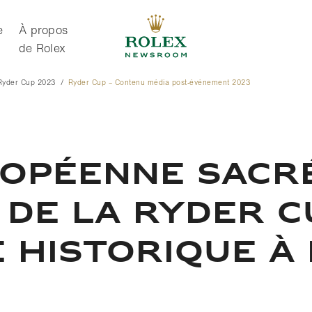
e
À propos
de Rolex
Ryder Cup 2023
Ryder Cup – Contenu média post‑événement 2023
À propos de Rolex
ROPÉENNE SACR
DE LA RYDER C
E HISTORIQUE À