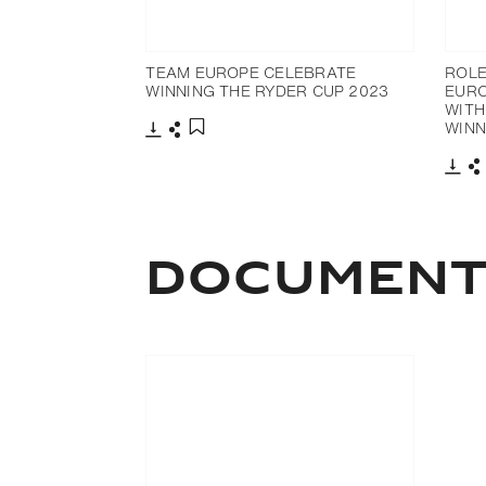
TEAM EUROPE CELEBRATE
ROLE
WINNING THE RYDER CUP 2023
EURO
WITH
WINN
Télécharger
Partager
Ajouter aux favoris
Télé
P
DOCUMEN