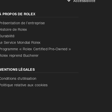
Accessibilité
Réduire les animations
À PROPOS DE ROLEX
Réduire les animations
Désactivé
Présentation de l’entreprise
Histoire de Rolex
Durabilité
Le Service Mondial Rolex
Programme « Rolex Certified Pre‑Owned »
Rolex reprend Bucherer
MENTIONS LÉGALES
Conditions d’utilisation
Politique relative aux cookies