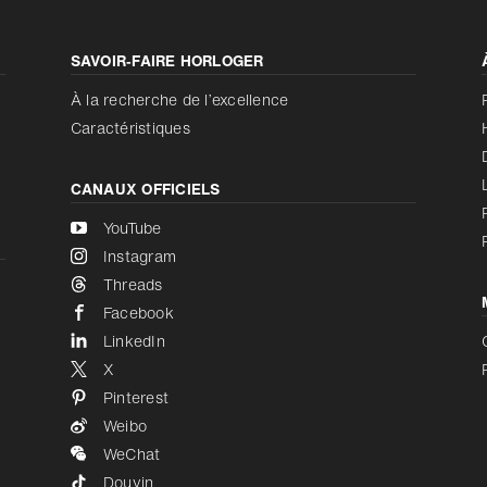
Augmenter le contraste
SAVOIR‑FAIRE HORLOGER
Augmenter le contraste
Désactivé
À la recherche de l’excellence
Caractéristiques
CANAUX OFFICIELS
YouTube
Instagram
Threads
Facebook
LinkedIn
X
Pinterest
Weibo
WeChat
Douyin