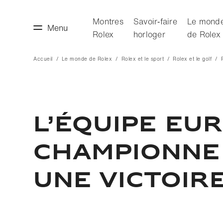
Montres
Savoir‑faire
Le mond
Menu
Rolex
horloger
de Rolex
Accueil
Le monde de Rolex
Rolex et le sport
Rolex et le golf
faire horloger
Le monde de Rolex
L’ÉQUIPE EU
CHAMPIONNE 
UNE VICTOIR