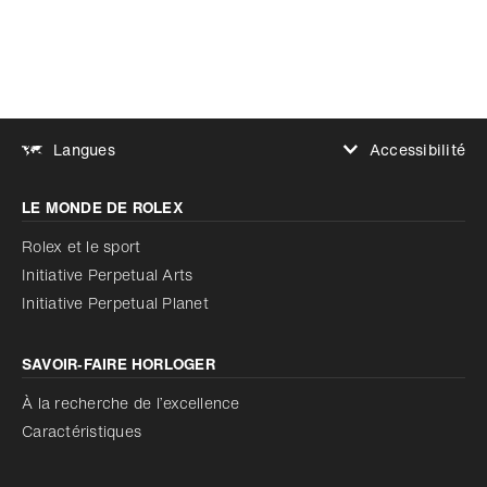
Accessibilité
Langues
Augmenter le contraste
LE MONDE DE ROLEX
Augmenter le contraste
Désactivé
Réduire les animations
Rolex et le sport
Initiative Perpetual Arts
Réduire les animations
Désactivé
Initiative Perpetual Planet
SAVOIR‑FAIRE HORLOGER
À la recherche de l’excellence
Caractéristiques