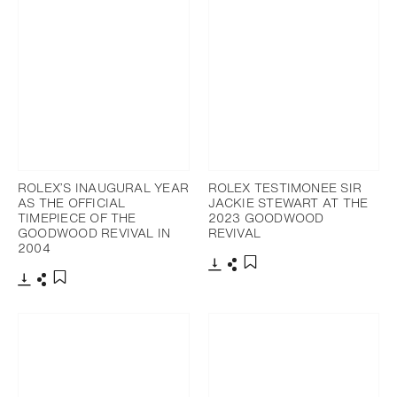
ROLEX’S INAUGURAL YEAR
ROLEX TESTIMONEE SIR
AS THE OFFICIAL
JACKIE STEWART AT THE
TIMEPIECE OF THE
2023 GOODWOOD
GOODWOOD REVIVAL IN
REVIVAL
2004
下载
分享
添加至书签
下载
分享
添加至书签