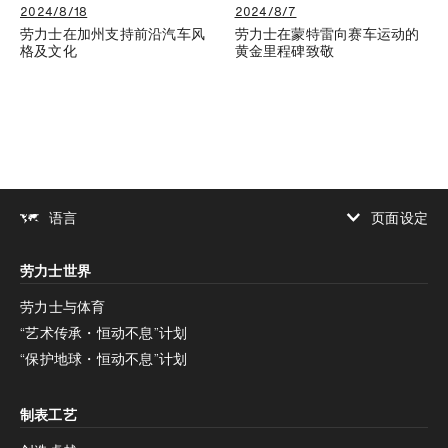
2024/8/18
2024/8/7
劳力士在加州支持前沿汽车风
劳力士在蒙特雷向赛车运动的
格及文化
黄金里程碑致敬
页面设定
语言
增加对比度
劳力士世界
增加对比度
停用
减少动画
劳力士与体育
“艺术传承・恒动不息”计划
减少动画
停用
“保护地球・恒动不息”计划
制表工艺