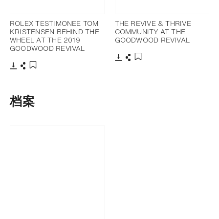
ROLEX TESTIMONEE TOM
THE REVIVE & THRIVE
KRISTENSEN BEHIND THE
COMMUNITY AT THE
WHEEL AT THE 2019
GOODWOOD REVIVAL
GOODWOOD REVIVAL
下载
分享
添加至书签
下载
分享
添加至书签
档案