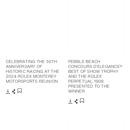
CELEBRATING THE 50TH
PEBBLE BEACH
ANNIVERSARY OF
CONCOURS D’ELEGANCE®
HISTORIC RACING AT THE
BEST OF SHOW TROPHY
2024 ROLEX MONTEREY
AND THE ROLEX
MOTORSPORTS REUNION
PERPETUAL 1908
PRESENTED TO THE
WINNER
下载
分享
添加至书签
下载
分享
添加至书签