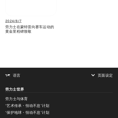
2024/8/7
劳力士在蒙特雷向赛车运动的
黄金里程碑致敬
页面设定
语言
增加对比度
劳力士世界
增加对比度
停用
减少动画
劳力士与体育
“艺术传承・恒动不息”计划
减少动画
停用
“保护地球・恒动不息”计划