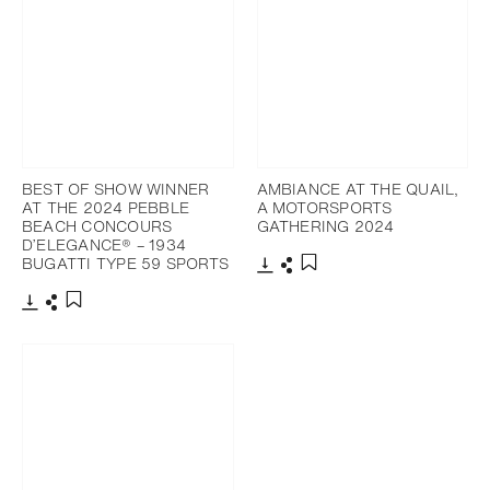
BEST OF SHOW WINNER
AMBIANCE AT THE QUAIL,
AT THE 2024 PEBBLE
A MOTORSPORTS
BEACH CONCOURS
GATHERING 2024
D’ELEGANCE® – 1934
BUGATTI TYPE 59 SPORTS
下载
分享
添加至书签
下载
分享
添加至书签