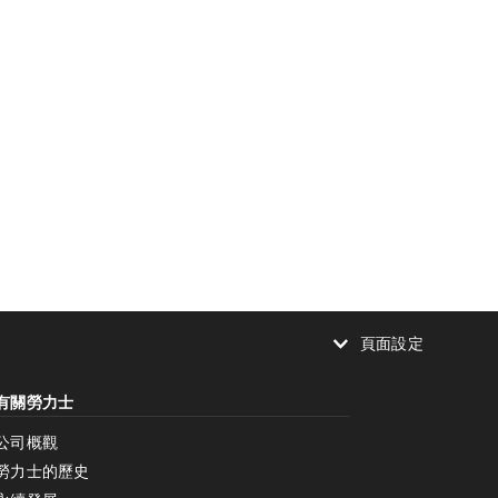
頁面設定
減少動畫
有關勞力士
減少動畫
停用
公司概觀
勞力士的歷史