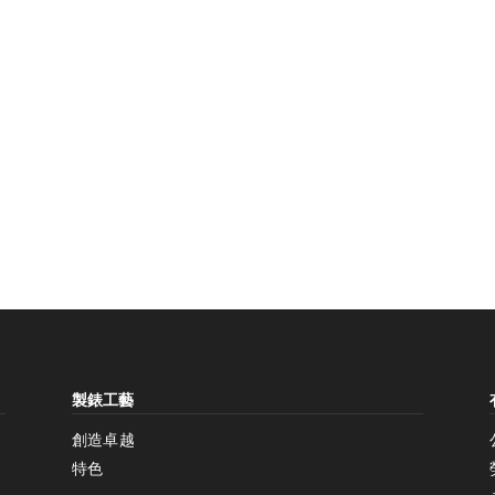
增加對比度
製錶工藝
增加對比度
停用
創造卓越
特色