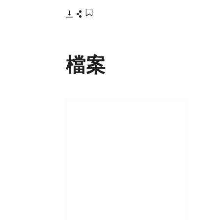
下載
分享
添加至書籤
檔案