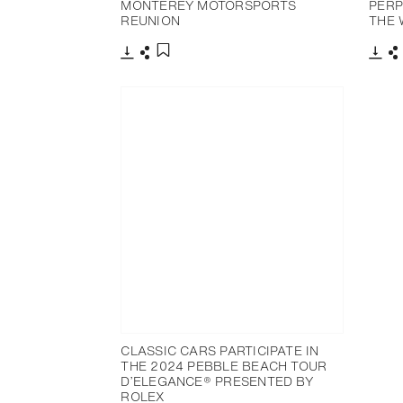
MONTEREY MOTORSPORTS
PERP
REUNION
THE 
下載
分享
下載
添加至書籤
CLASSIC CARS PARTICIPATE IN
THE 2024 PEBBLE BEACH TOUR
D’ELEGANCE® PRESENTED BY
ROLEX