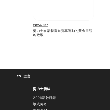
2024/8/7
勞力士在蒙特雷向賽車運動的黃金里程
碑致敬
語言
勞力士腕錶
2026新款腕錶
蠔式傳奇