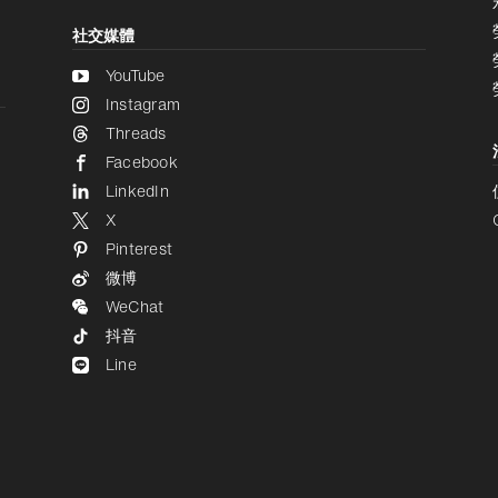
社交媒體
YouTube
Instagram
Threads
Facebook
LinkedIn
X
Pinterest
微博
WeChat
抖音
Line