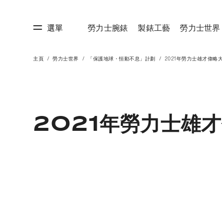
選單
勞力士腕錶
製錶工藝
勞力士世界
主頁
勞力士世界
「保護地球・恒動不息」計劃
2021年勞力士雄才偉略
藝
勞力士世界
2021年勞力士雄