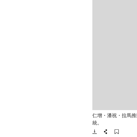
仁增・潘祝・拉馬推
- 打開lightbox
統。
下載
分享
添加至