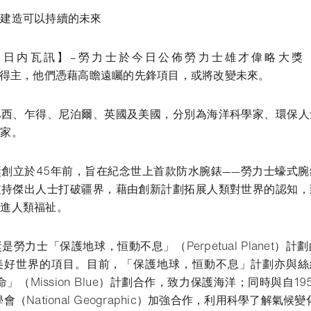
在建造可以持續的未來
日日内瓦訊】–勞力士於今日公佈勞力士雄才偉略大獎（Rolex
）的五位得主，他們憑藉高瞻遠矚的先鋒項目，或將改變未來。
巴西、乍得、尼泊爾、英國及美國，分別為海洋科學家、環保人
動家。
創立於45年前，旨在紀念世上首款防水腕錶——勞力士蠔式
支持傑出人士打破疆界，藉由創新計劃拓展人類對世界的認知，
促進人類福祉。
勞力士「保護地球，恒動不息」（Perpetual Planet）
好世界的項目。目前，「保護地球，恒動不息」計劃亦與絲維雅
使命」（Mission Blue）計劃合作，致力保護海洋；同時與自1
（National Geographic）加強合作，利用科學了解氣候變