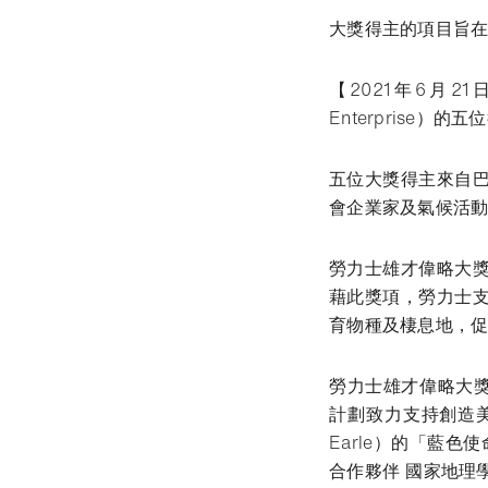
大獎得主的項目旨
【2021年6月21
Enterprise
五位大獎得主來自
會企業家及氣候活
勞力士雄才偉略大獎
藉此獎項，勞力士
育物種及棲息地，
勞力士雄才偉略大獎是
計劃致力支持創造美
Earle）的「藍色
合作夥伴 國家地理學會