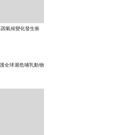
區因氣候變化發生衝
護全球瀕危哺乳動物