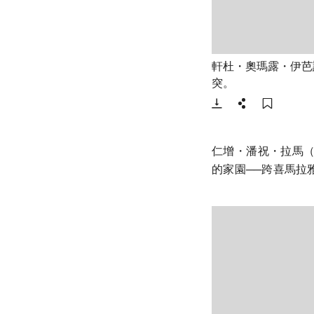
軒杜・奧瑪露・伊芭
- 打開lightbox
突。
下載
分享
添加至
仁增・潘祝・拉馬（Rin
的家園──跨喜馬拉