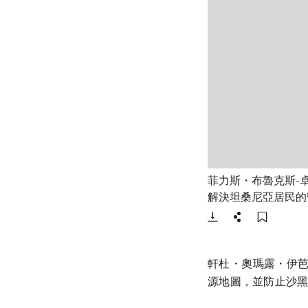
菲力斯・布魯克斯-
解決坦桑尼亞居民的
下載
分享
添加至
軒杜・奧瑪露・伊芭謙（H
源地圖，並防止沙