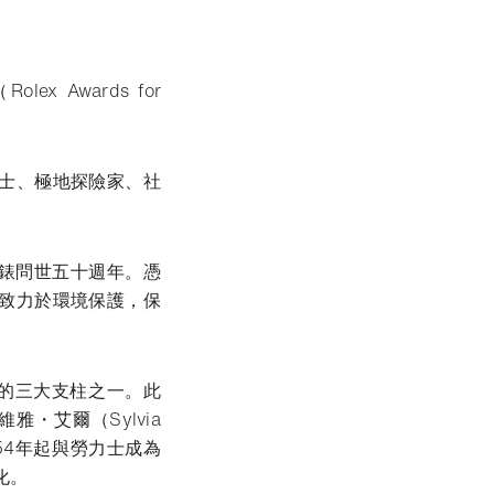
 Awards for
士、極地探險家、社
腕錶問世五十週年。憑
致力於環境保護，保
計劃的三大支柱之一。此
・艾爾（Sylvia
954年起與勞力士成為
化。