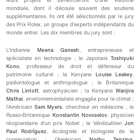
leurs projets et bénéficieront d’une visibilité
mondiale, dont il découle souvent des soutiens
supplémentaires. Ils ont été sélectionnés par le jury
des Prix Rolex, un groupe d’experts indépendants du
monde entier. Les dix membres du jury sont :
L’Indienne
Meena Ganesh
, entrepreneuse et
spécialiste en technologie ; le Japonais
Toshiyuki
Kono
, professeur de droit et défenseur du
patrimoine culturel ; la Kenyane
Louise Leakey
,
paléontologue et anthropologue ; le Britannique
Chris Lintott
, astrophysicien ; la Kenyane
Wanjira
Mathai
, environnementaliste engagée pour le climat ;
l’Américain
Sam Myers
, chercheur en médecine ; le
Russo‑Britannique
Konstantin Novoselov
, physicien
récipiendaire d’un prix Nobel ; le Vénézuélien
Jon
Paul Rodríguez
, écologiste et biologiste de la
conservation ; l’Américain
Norbu Tenzing
,