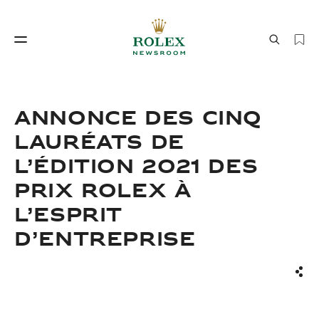
Savoir‑faire horloger
Le monde de Rolex
ANNONCE DES CINQ
LAURÉATS DE
L’ÉDITION 2021 DES
PRIX ROLEX À
L’ESPRIT
D’ENTREPRISE
Savoir‑faire
Le monde de Rolex
horloger
Part