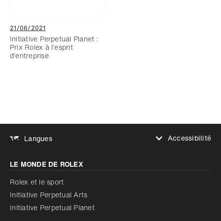
21/06/2021
Initiative Perpetual Planet :
Prix Rolex à l’esprit
d’entreprise
Accessibilité
Langues
Augmenter le contraste
LE MONDE DE ROLEX
Augmenter le contraste
Désactivé
Réduire les animations
Rolex et le sport
Initiative Perpetual Arts
Réduire les animations
Désactivé
Initiative Perpetual Planet