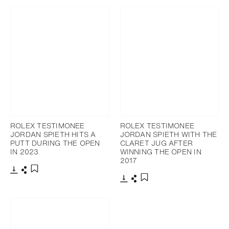
ROLEX TESTIMONEE
ROLEX TESTIMONEE
JORDAN SPIETH HITS A
JORDAN SPIETH WITH THE
PUTT DURING THE OPEN
CLARET JUG AFTER
IN 2023
WINNING THE OPEN IN
2017
下載
分享
添加至書籤
下載
分享
添加至書籤