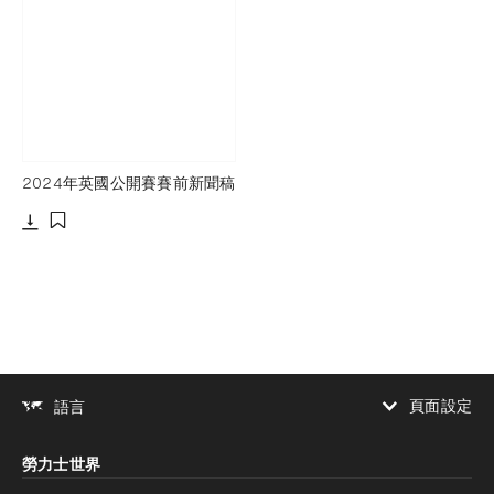
2024年英國公開賽賽前新聞稿
下載
添加至書籤
頁面設定
語言
增加對比度
勞力士世界
增加對比度
停用