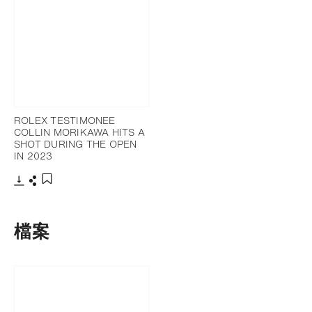
ROLEX TESTIMONEE
COLLIN MORIKAWA HITS A
SHOT DURING THE OPEN
IN 2023
下載
分享
添加至書籤
檔案