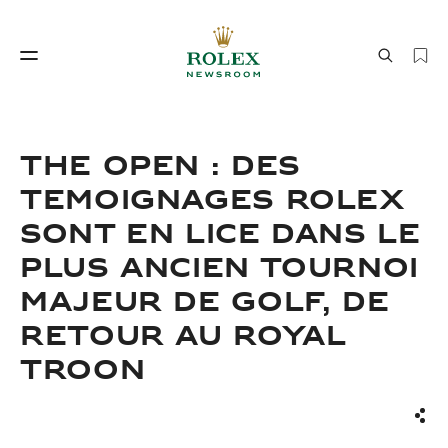
Savoir‑faire horloger
Le monde de Rolex
THE OPEN : DES
TEMOIGNAGES ROLEX
SONT EN LICE DANS LE
PLUS ANCIEN TOURNOI
MAJEUR DE GOLF, DE
RETOUR AU ROYAL
Savoir‑faire
Le monde de Rolex
TROON
horloger
Part