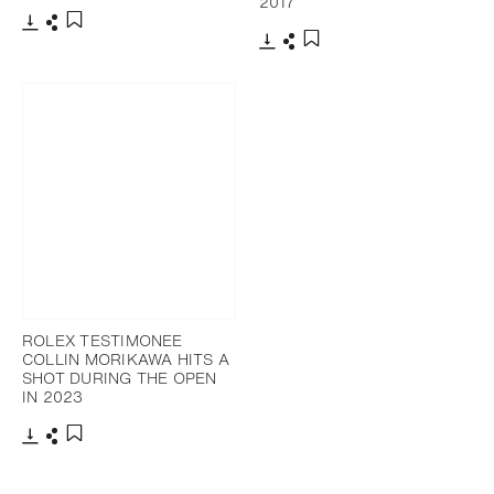
2017
Télécharger
Partager
Ajouter aux favoris
Télécharger
Partager
Ajouter aux favoris
ROLEX TESTIMONEE
COLLIN MORIKAWA HITS A
SHOT DURING THE OPEN
IN 2023
Télécharger
Partager
Ajouter aux favoris