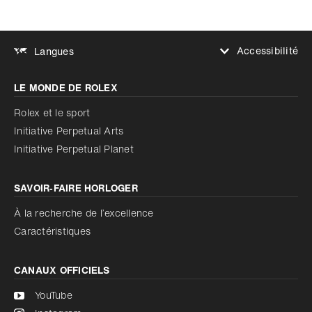
Accessibilité
Langues
Augmenter le contraste
LE MONDE DE ROLEX
Augmenter le contraste
Désactivé
Réduire les animations
Rolex et le sport
Initiative Perpetual Arts
Réduire les animations
Désactivé
Initiative Perpetual Planet
SAVOIR‑FAIRE HORLOGER
À la recherche de l’excellence
Caractéristiques
CANAUX OFFICIELS
YouTube