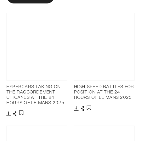
HYPERCARS TAKING ON
HIGH-SPEED BATTLES FOR
THE RACCORDEMENT
POSITION AT THE 24
CHICANES AT THE 24
HOURS OF LE MANS 2025
HOURS OF LE MANS 2025
下載
分享
添加至書籤
下載
分享
添加至書籤