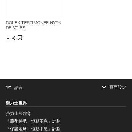
ROLEX TESTIMONEE NYCK
DE VRIES
下載
分享
添加至書籤
頁面設定
語言
增加對比度
勞力士世界
增加對比度
停用
減少動畫
勞力士與體育
「藝術傳承・恒動不息」計劃
減少動畫
停用
「保護地球・恒動不息」計劃