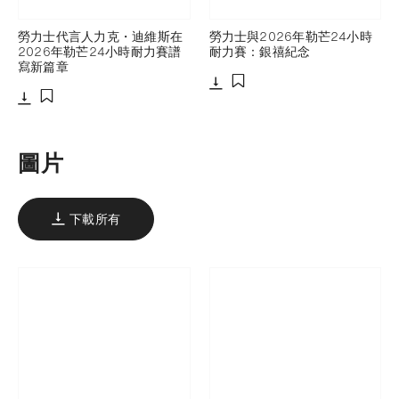
勞力士代言人力克・迪維斯在
勞力士與2026年勒芒24小時
2026年勒芒24小時耐力賽譜
耐力賽：銀禧紀念
寫新篇章
下載
添加至書籤
下載
添加至書籤
圖片
下載所有