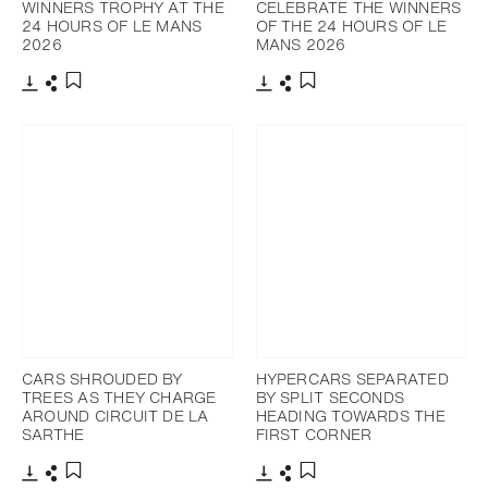
WINNERS TROPHY AT THE
CELEBRATE THE WINNERS
24 HOURS OF LE MANS
OF THE 24 HOURS OF LE
2026
MANS 2026
下載
分享
下載
分享
添加至書籤
添加至書籤
CARS SHROUDED BY
HYPERCARS SEPARATED
TREES AS THEY CHARGE
BY SPLIT SECONDS
AROUND CIRCUIT DE LA
HEADING TOWARDS THE
SARTHE
FIRST CORNER