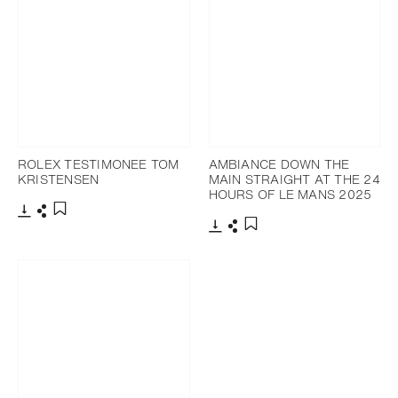
ROLEX TESTIMONEE TOM
AMBIANCE DOWN THE
KRISTENSEN
MAIN STRAIGHT AT THE 24
HOURS OF LE MANS 2025
下載
分享
添加至書籤
下載
分享
添加至書籤