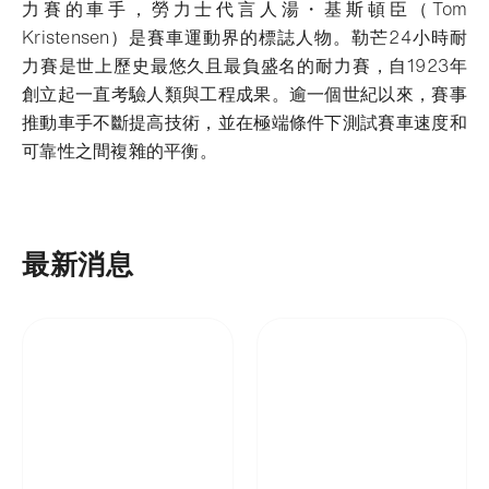
力賽的車手，勞力士代言人湯・基斯頓臣（Tom
Kristensen）是賽車運動界的標誌人物。
勒芒24小時耐
力賽是世上歷史最悠久且最負盛名的耐力賽，自1923年
創立起一直考驗人類與工程成果。逾一個世紀以來，賽事
推動車手不斷提高技術，並在極端條件下測試賽車速度和
可靠性之間複雜的平衡。
最新消息