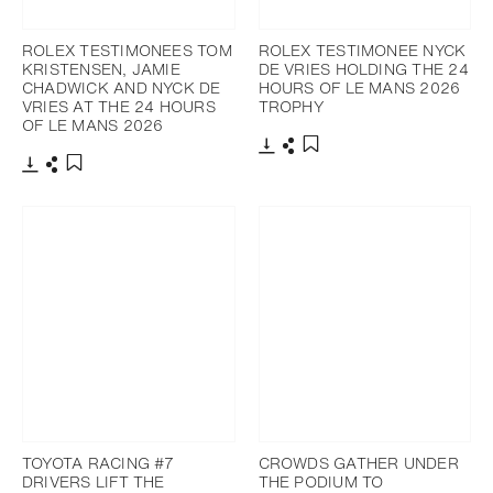
ROLEX TESTIMONEES TOM
ROLEX TESTIMONEE NYCK
KRISTENSEN, JAMIE
DE VRIES HOLDING THE 24
CHADWICK AND NYCK DE
HOURS OF LE MANS 2026
VRIES AT THE 24 HOURS
TROPHY
OF LE MANS 2026
下載
分享
添加至書籤
下載
分享
添加至書籤
TOYOTA RACING #7
CROWDS GATHER UNDER
DRIVERS LIFT THE
THE PODIUM TO