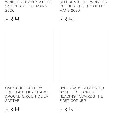
WINNERS TROPHY AT THE
CELEBRATE THE WINNERS
24 HOURS OF LE MANS
OF THE 24 HOURS OF LE
2026
MANS 2026
下载
分享
下载
分享
添加至书签
添加至书签
CARS SHROUDED BY
HYPERCARS SEPARATED
TREES AS THEY CHARGE
BY SPLIT SECONDS
AROUND CIRCUIT DE LA
HEADING TOWARDS THE
SARTHE
FIRST CORNER