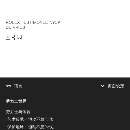
ROLEX TESTIMONEE NYCK
DE VRIES
下载
分享
添加至书签
页面设定
语言
增加对比度
劳力士世界
增加对比度
停用
减少动画
劳力士与体育
“艺术传承・恒动不息”计划
减少动画
停用
“保护地球・恒动不息”计划