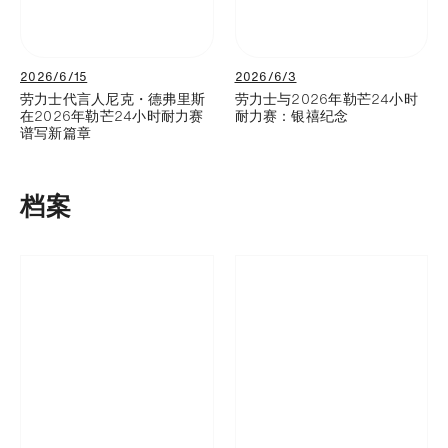
2026/6/15
2026/6/3
劳力士代言人尼克・德弗里斯
劳力士与2026年勒芒24小时
在2026年勒芒24小时耐力赛
耐力赛：银禧纪念
谱写新篇章
档案