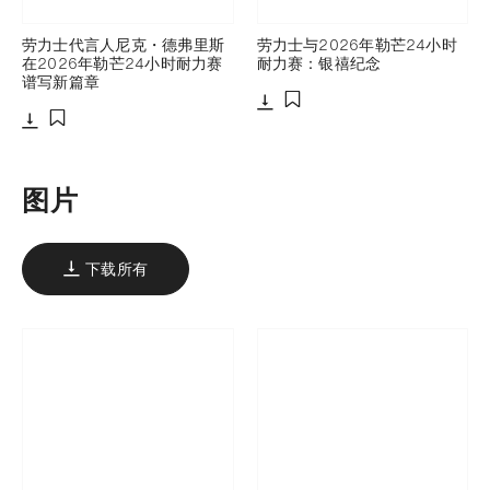
劳力士代言人尼克・德弗里斯
劳力士与2026年勒芒24小时
在2026年勒芒24小时耐力赛
耐力赛：银禧纪念
谱写新篇章
下载
添加至书签
下载
添加至书签
图片
下载所有