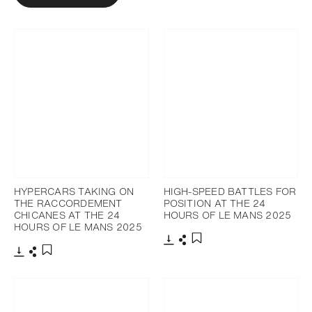
HYPERCARS TAKING ON
HIGH-SPEED BATTLES FOR
THE RACCORDEMENT
POSITION AT THE 24
CHICANES AT THE 24
HOURS OF LE MANS 2025
HOURS OF LE MANS 2025
下载
分享
添加至书签
下载
分享
添加至书签