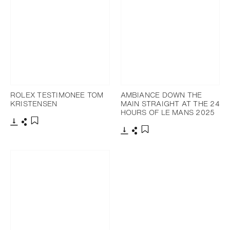
ROLEX TESTIMONEE TOM
AMBIANCE DOWN THE
KRISTENSEN
MAIN STRAIGHT AT THE 24
HOURS OF LE MANS 2025
下载
分享
添加至书签
下载
分享
添加至书签