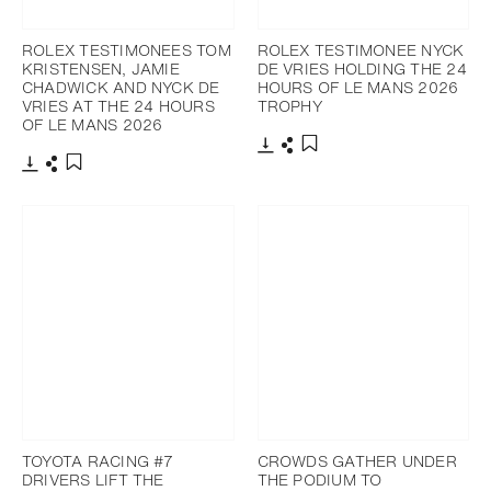
ROLEX TESTIMONEES TOM
ROLEX TESTIMONEE NYCK
KRISTENSEN, JAMIE
DE VRIES HOLDING THE 24
CHADWICK AND NYCK DE
HOURS OF LE MANS 2026
VRIES AT THE 24 HOURS
TROPHY
OF LE MANS 2026
下载
分享
添加至书签
下载
分享
添加至书签
TOYOTA RACING #7
CROWDS GATHER UNDER
DRIVERS LIFT THE
THE PODIUM TO