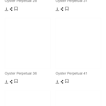
Oyster Perpetual 28
Oyster Perpetual 31
Télécharger
Partager
Télécharger
Partager
Ajouter aux favoris
Ajouter aux favoris
Oyster Perpetual 36
Oyster Perpetual 41
Télécharger
Partager
Télécharger
Partager
Ajouter aux favoris
Ajouter aux favoris