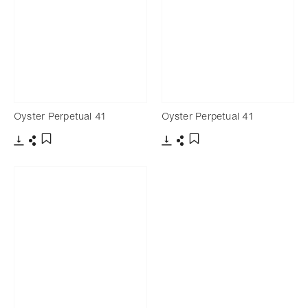
Oyster Perpetual 41
Oyster Perpetual 41
Télécharger
Partager
Télécharger
Partager
Ajouter aux favoris
Ajouter aux favoris