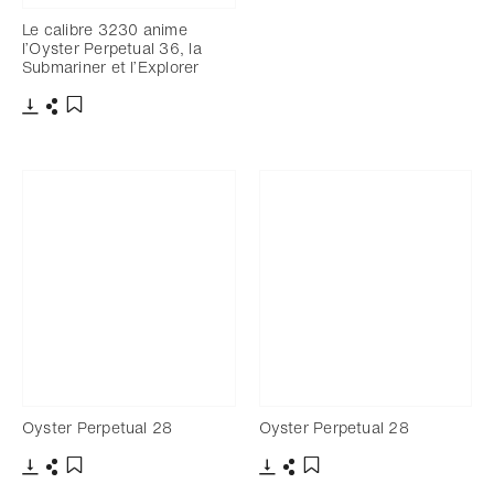
Le calibre 3230 anime
l’Oyster Perpetual 36, la
Submariner et l’Explorer
Télécharger
Partager
Ajouter aux favoris
Oyster Perpetual 28
Oyster Perpetual 28
Télécharger
Partager
Télécharger
Partager
Ajouter aux favoris
Ajouter aux favoris