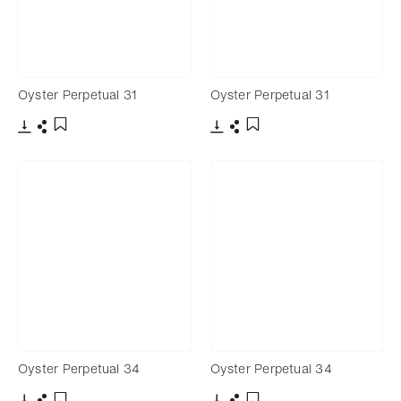
Oyster Perpetual 31
Oyster Perpetual 31
Télécharger
Partager
Télécharger
Partager
Ajouter aux favoris
Ajouter aux favoris
Oyster Perpetual 34
Oyster Perpetual 34