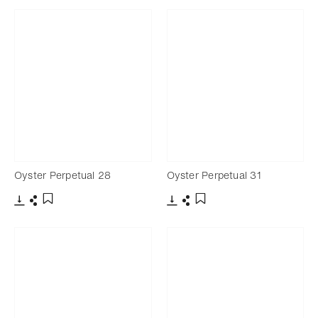
Oyster Perpetual 28
Oyster Perpetual 31
Télécharger
Partager
Télécharger
Partager
Ajouter aux favoris
Ajouter aux favoris