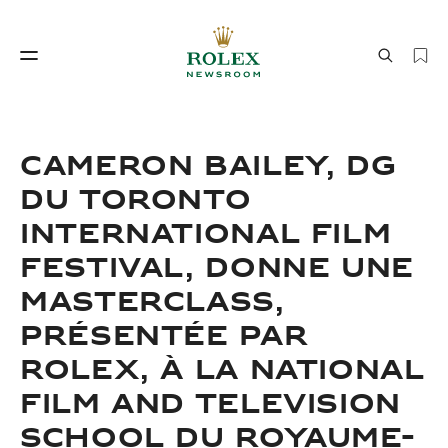
Savoir‑faire horloger
Le monde de Rolex
CAMERON BAILEY, DG
DU TORONTO
INTERNATIONAL FILM
FESTIVAL, DONNE UNE
MASTERCLASS,
PRÉSENTÉE PAR
Savoir‑faire
Le monde de Rolex
ROLEX, À LA NATIONAL
horloger
FILM AND TELEVISION
SCHOOL DU ROYAUME-