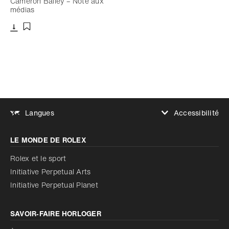
Cameron Bailey – Note aux
médias
Télécharger
Ajouter aux favoris
Accessibilité
Langues
Augmenter le contraste
LE MONDE DE ROLEX
Augmenter le contraste
Désactivé
Réduire les animations
Rolex et le sport
Initiative Perpetual Arts
Réduire les animations
Désactivé
Initiative Perpetual Planet
SAVOIR‑FAIRE HORLOGER