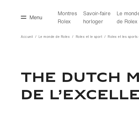
Montres
Savoir‑faire
Le mond
Menu
Rolex
horloger
de Rolex
Accueil
Le monde de Rolex
Rolex et le sport
Rolex et les sports
faire horloger
Le monde de Rolex
THE DUTCH M
DE L’EXCELL