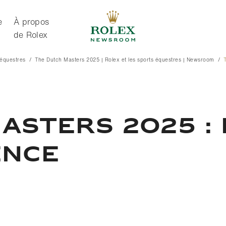
e
À propos
de Rolex
 équestres
The Dutch Masters 2025 | Rolex et les sports équestres | Newsroom
À propos de Rolex
ASTERS 2025 : 
ENCE