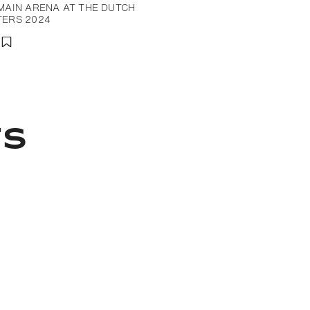
MAIN ARENA AT THE DUTCH
ERS 2024
charger
artager
Ajouter aux favoris
TS