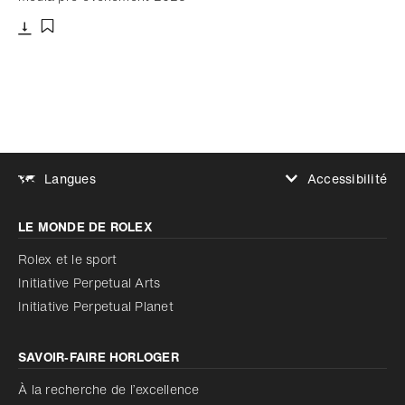
Télécharger
Ajouter aux favoris
Accessibilité
Langues
Augmenter le contraste
LE MONDE DE ROLEX
Augmenter le contraste
Désactivé
Réduire les animations
Rolex et le sport
Initiative Perpetual Arts
Réduire les animations
Désactivé
Initiative Perpetual Planet
SAVOIR‑FAIRE HORLOGER
À la recherche de l’excellence