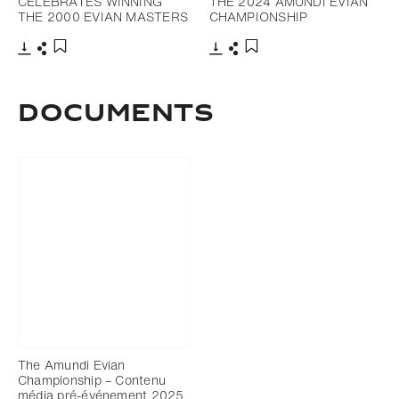
CELEBRATES WINNING
THE 2024 AMUNDI EVIAN
THE 2000 EVIAN MASTERS
CHAMPIONSHIP
Télécharger
Partager
Télécharger
Partager
Ajouter aux favoris
Ajouter aux favoris
DOCUMENTS
The Amundi Evian
Championship – Contenu
média pré-événement 2025