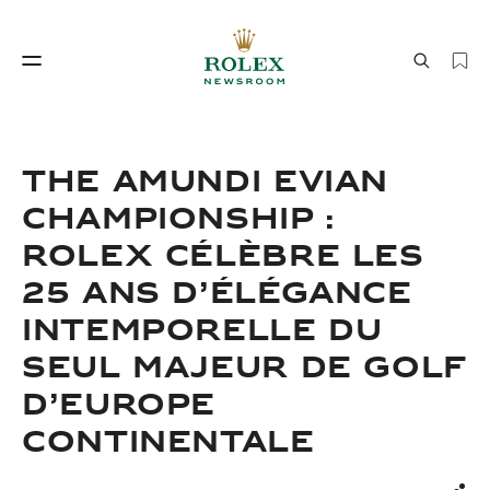
Savoir‑faire horloger
Le monde de Rolex
THE AMUNDI EVIAN
CHAMPIONSHIP :
ROLEX CÉLÈBRE LES
25 ANS D’ÉLÉGANCE
INTEMPORELLE DU
SEUL MAJEUR DE GOLF
Savoir‑faire
Le monde de Rolex
D’EUROPE
horloger
CONTINENTALE