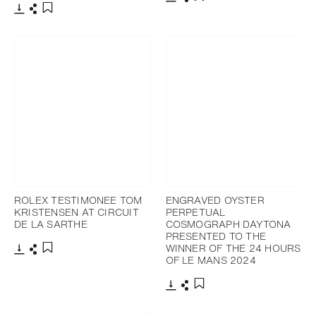
Télécharger
Partager
Ajouter aux favoris
Télécharger
Partager
Ajouter aux favoris
ROLEX TESTIMONEE TOM
ENGRAVED OYSTER
KRISTENSEN AT CIRCUIT
PERPETUAL
DE LA SARTHE
COSMOGRAPH DAYTONA
PRESENTED TO THE
WINNER OF THE 24 HOURS
OF LE MANS 2024
Télécharger
Partager
Ajouter aux favoris
Télécharger
Partager
Ajouter aux favoris