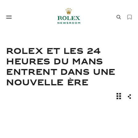
Savoir‑faire horloger
Le monde de Rolex
ROLEX ET LES 24
HEURES DU MANS
ENTRENT DANS UNE
NOUVELLE ÈRE
Actualit
Part
Savoir‑faire
Le monde de Rolex
horloger