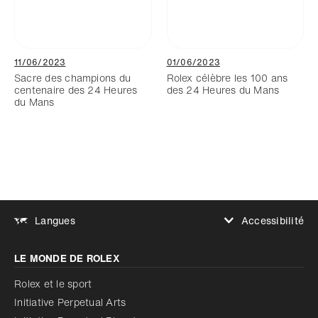
11/06/2023
01/06/2023
Sacre des champions du
Rolex célèbre les 100 ans
centenaire des 24 Heures
des 24 Heures du Mans
du Mans
Accessibilité
Langues
Augmenter le contraste
LE MONDE DE ROLEX
Augmenter le contraste
Désactivé
Réduire les animations
Rolex et le sport
Initiative Perpetual Arts
Réduire les animations
Désactivé