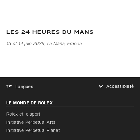
Les 24 Heures du Mans
13 et 14 juin 2026, Le Mans, France
Accessibilité
Langues
Augmenter le contraste
LE MONDE DE ROLEX
Augmenter le contraste
Désactivé
Réduire les animations
Rolex et le sport
Initiative Perpetual Arts
Réduire les animations
Désactivé
Initiative Perpetual Planet