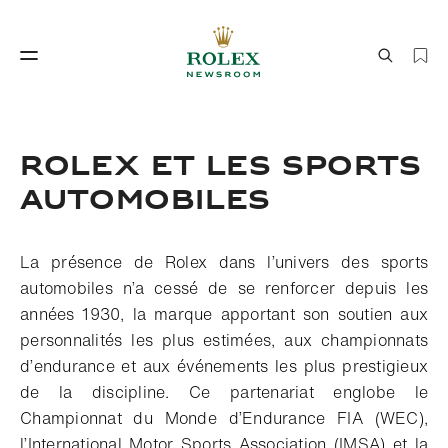
Savoir‑faire horloger
Le monde de Rolex
Rolex et les sports
automobiles
La présence de Rolex dans l’univers des sports
automobiles n’a cessé de se renforcer depuis les
années 1930, la marque apportant son soutien aux
personnalités les plus estimées, aux championnats
Savoir‑faire
Le monde de Rolex
d’endurance et aux événements les plus prestigieux
horloger
de la discipline. Ce partenariat englobe le
Championnat du Monde d’Endurance FIA (WEC),
l’International Motor Sports Association (IMSA) et la