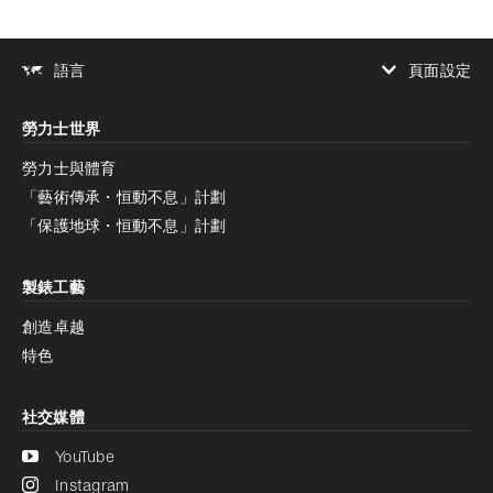
頁面設定
語言
增加對比度
勞力士世界
增加對比度
停用
減少動畫
勞力士與體育
「藝術傳承・恒動不息」計劃
減少動畫
停用
「保護地球・恒動不息」計劃
製錶工藝
創造卓越
特色
社交媒體
YouTube
Instagram