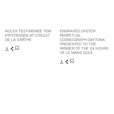
ROLEX TESTIMONEE TOM
ENGRAVED OYSTER
KRISTENSEN AT CIRCUIT
PERPETUAL
DE LA SARTHE
COSMOGRAPH DAYTONA
PRESENTED TO THE
WINNER OF THE 24 HOURS
OF LE MANS 2024
下載
分享
添加至書籤
下載
分享
添加至書籤