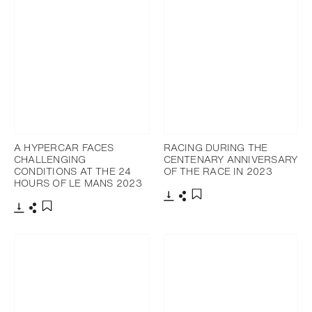
A HYPERCAR FACES
RACING DURING THE
CHALLENGING
CENTENARY ANNIVERSARY
CONDITIONS AT THE 24
OF THE RACE IN 2023
HOURS OF LE MANS 2023
下載
分享
添加至書籤
下載
分享
添加至書籤