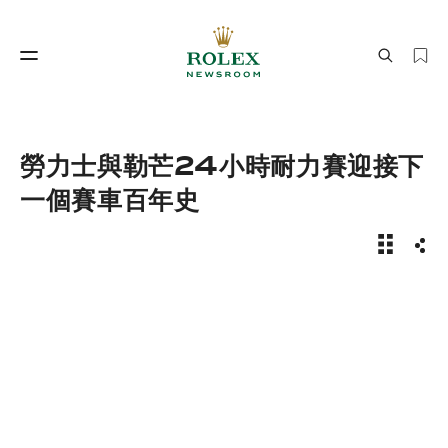
製錶工藝
勞力士世界
勞力士與勒芒24小時耐力賽迎接下
一個賽車百年史
新聞故事 
分享
製錶工藝
勞力士世界