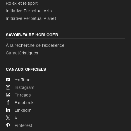
Réduire les animations
Rolex et le sport
Initiative Perpetual Arts
Réduire les animations
Désactivé
Initiative Perpetual Planet
SAVOIR‑FAIRE HORLOGER
À la recherche de l’excellence
Caractéristiques
CANAUX OFFICIELS
YouTube
Instagram
Threads
Facebook
LinkedIn
X
Pinterest