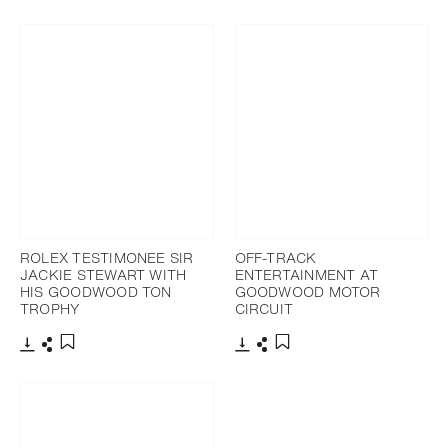
Télécharger
Partager
Ajouter aux favoris
ROLEX TESTIMONEE SIR
OFF-TRACK
JACKIE STEWART WITH
ENTERTAINMENT AT
HIS GOODWOOD TON
GOODWOOD MOTOR
TROPHY
CIRCUIT
Télécharger
Partager
Télécharger
Partager
Ajouter aux favoris
Ajouter aux favoris