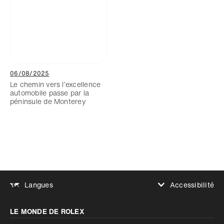
06/08/2025
Le chemin vers l’excellence
automobile passe par la
péninsule de Monterey
Accessibilité
Langues
Augmenter le contraste
LE MONDE DE ROLEX
Augmenter le contraste
Désactivé