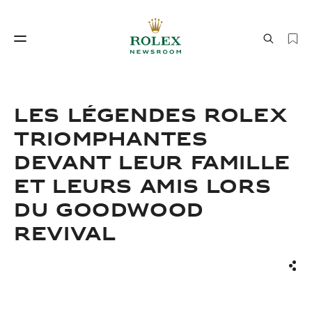
Savoir‑faire horloger
Le monde de Rolex
LES LÉGENDES ROLEX
TRIOMPHANTES
DEVANT LEUR FAMILLE
ET LEURS AMIS LORS
DU GOODWOOD
REVIVAL
Savoir‑faire
Le monde de Rolex
horloger
Part