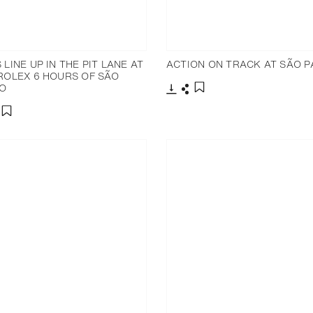
 LINE UP IN THE PIT LANE AT
ACTION ON TRACK AT SÃO P
ROLEX 6 HOURS OF SÃO
O
Télécharger
Partager
Ajouter aux favoris
charger
artager
Ajouter aux favoris