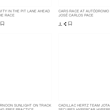
VITY IN THE PIT LANE AHEAD
CARS RACE AT AUTÓDROMO
HE RACE
JOSÉ CARLOS PACE
charger
artager
Télécharger
Partager
Ajouter aux favoris
Ajouter aux favoris
RNOON SUNLIGHT ON TRACK
CADILLAC HERTZ TEAM JOTA
NG FREE PRACTICE
SECURES HYPERCAR HYPER