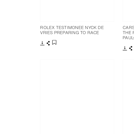
ROLEX TESTIMONEE NYCK DE
CARS
VRIES PREPARING TO RACE
THE 
PAUL
Télécharger
Partager
Ajouter aux favoris
Télé
P