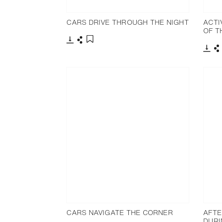
CARS DRIVE THROUGH THE NIGHT
ACTI
OF T
Télécharger
Partager
Ajouter aux favoris
Télé
P
CARS NAVIGATE THE CORNER
AFTE
DURI