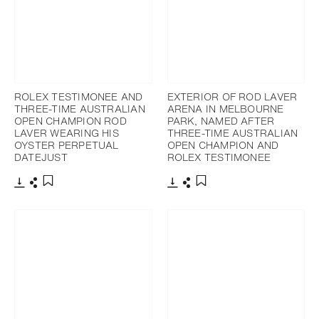
ROLEX TESTIMONEE AND
EXTERIOR OF ROD LAVER
THREE-TIME AUSTRALIAN
ARENA IN MELBOURNE
OPEN CHAMPION ROD
PARK, NAMED AFTER
LAVER WEARING HIS
THREE-TIME AUSTRALIAN
OYSTER PERPETUAL
OPEN CHAMPION AND
DATEJUST
ROLEX TESTIMONEE
Télécharger
Partager
Télécharger
Partager
Ajouter aux favoris
Ajouter aux favoris