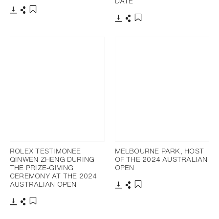
DATE
Télécharger
Partager
Ajouter aux favoris
Télécharger
Partager
Ajouter aux favoris
ROLEX TESTIMONEE
MELBOURNE PARK, HOST
QINWEN ZHENG DURING
OF THE 2024 AUSTRALIAN
THE PRIZE-GIVING
OPEN
CEREMONY AT THE 2024
AUSTRALIAN OPEN
Télécharger
Partager
Ajouter aux favoris
Télécharger
Partager
Ajouter aux favoris