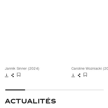
Jannik Sinner (2024)
Caroline Wozniacki (2
Télécharger
Partager
Télécharger
Partager
Ajouter aux favoris
Ajouter aux fa
ACTUALITÉS