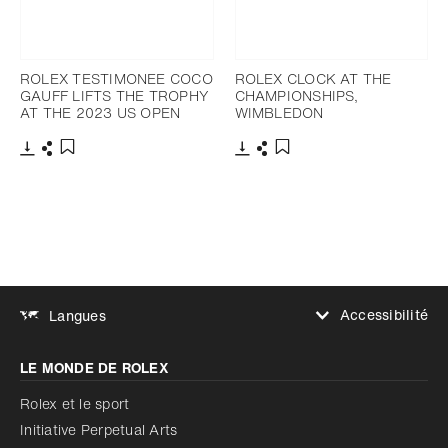
ROLEX TESTIMONEE COCO
ROLEX CLOCK AT THE
GAUFF LIFTS THE TROPHY
CHAMPIONSHIPS,
AT THE 2023 US OPEN
WIMBLEDON
Télécharger
Partager
Télécharger
Partager
Ajouter aux favoris
Ajouter aux favoris
Accessibilité
Langues
Augmenter le contraste
LE MONDE DE ROLEX
Augmenter le contraste
Désactivé
Réduire les animations
Rolex et le sport
Initiative Perpetual Arts
Réduire les animations
Désactivé