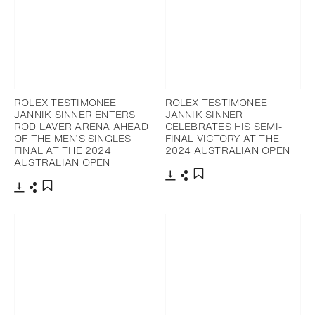
ROLEX TESTIMONEE
ROLEX TESTIMONEE
JANNIK SINNER ENTERS
JANNIK SINNER
ROD LAVER ARENA AHEAD
CELEBRATES HIS SEMI-
OF THE MEN’S SINGLES
FINAL VICTORY AT THE
FINAL AT THE 2024
2024 AUSTRALIAN OPEN
AUSTRALIAN OPEN
Télécharger
Partager
Ajouter aux favoris
Télécharger
Partager
Ajouter aux favoris