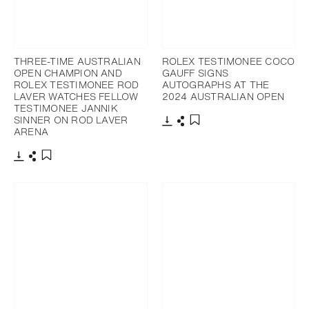
THREE-TIME AUSTRALIAN
ROLEX TESTIMONEE COCO
OPEN CHAMPION AND
GAUFF SIGNS
ROLEX TESTIMONEE ROD
AUTOGRAPHS AT THE
LAVER WATCHES FELLOW
2024 AUSTRALIAN OPEN
TESTIMONEE JANNIK
SINNER ON ROD LAVER
ARENA
Télécharger
Partager
Ajouter aux favoris
Télécharger
Partager
Ajouter aux favoris