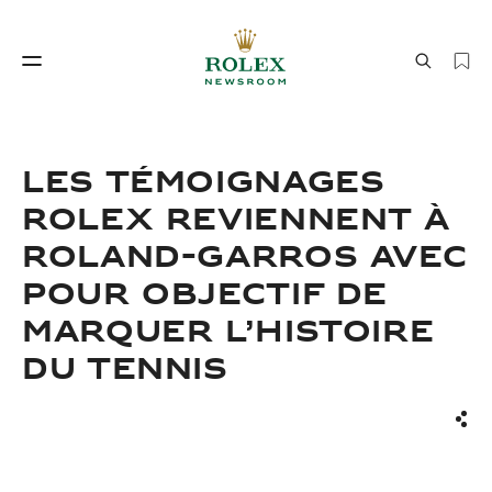
Savoir‑faire horloger
Le monde de Rolex
LES TÉMOIGNAGES
ROLEX REVIENNENT À
ROLAND-GARROS AVEC
POUR OBJECTIF DE
MARQUER L’HISTOIRE
DU TENNIS
Savoir‑faire
Le monde de Rolex
horloger
Part