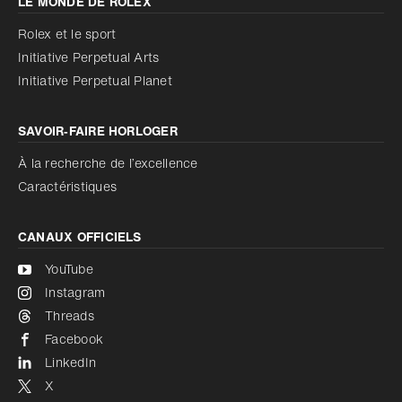
LE MONDE DE ROLEX
Augmenter le contraste
Désactivé
Réduire les animations
Rolex et le sport
Initiative Perpetual Arts
Réduire les animations
Désactivé
Initiative Perpetual Planet
SAVOIR‑FAIRE HORLOGER
À la recherche de l’excellence
Caractéristiques
CANAUX OFFICIELS
YouTube
Instagram
Threads
Facebook
LinkedIn
X