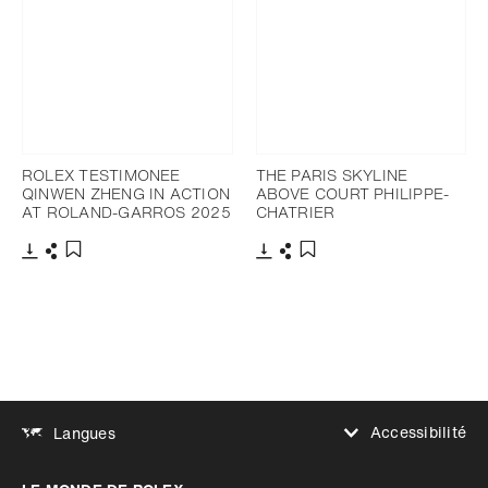
ROLEX TESTIMONEE
THE PARIS SKYLINE
QINWEN ZHENG IN ACTION
ABOVE COURT PHILIPPE-
AT ROLAND-GARROS 2025
CHATRIER
Télécharger
Partager
Télécharger
Partager
Ajouter aux favoris
Ajouter aux favoris
Accessibilité
Langues
Augmenter le contraste