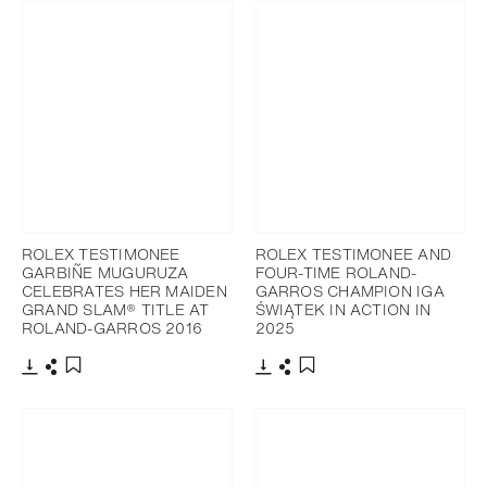
ROLEX TESTIMONEE
ROLEX TESTIMONEE AND
GARBIÑE MUGURUZA
FOUR-TIME ROLAND-
CELEBRATES HER MAIDEN
GARROS CHAMPION IGA
GRAND SLAM® TITLE AT
ŚWIĄTEK IN ACTION IN
ROLAND-GARROS 2016
2025
Télécharger
Partager
Télécharger
Partager
Ajouter aux favoris
Ajouter aux favoris