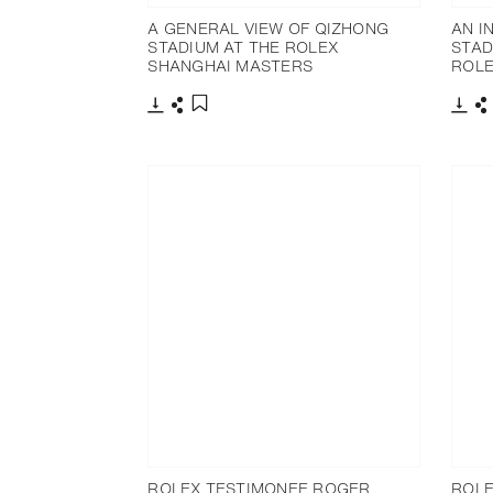
A GENERAL VIEW OF QIZHONG
AN I
STADIUM AT THE ROLEX
STAD
SHANGHAI MASTERS
ROLE
Télécharger
Partager
Télé
P
Ajouter aux favoris
ROLEX TESTIMONEE ROGER
ROLE