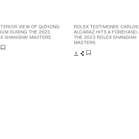
NTERIOR VIEW OF QIZHONG
ROLEX TESTIMONEE CARLOS
IUM DURING THE 2023
ALCARAZ HITS A FOREHAND 
X SHANGHAI MASTERS
THE 2023 ROLEX SHANGHAI
MASTERS
charger
artager
Ajouter aux favoris
Télécharger
Partager
Ajouter aux favoris