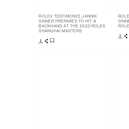
ROLEX TESTIMONEE JANNIK
ROLE
SINNER PREPARES TO HIT A
SINN
BACKHAND AT THE 2023 ROLEX
ROLE
SHANGHAI MASTERS
Télé
P
Télécharger
Partager
Ajouter aux favoris