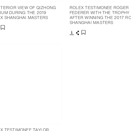
NTERIOR VIEW OF QIZHONG
ROLEX TESTIMONEE ROGER
IUM DURING THE 2019
FEDERER WITH THE TROPHY
X SHANGHAI MASTERS
AFTER WINNING THE 2017 R
SHANGHAI MASTERS
charger
artager
Ajouter aux favoris
Télécharger
Partager
Ajouter aux favoris
X TESTIMONEE TAYLOR