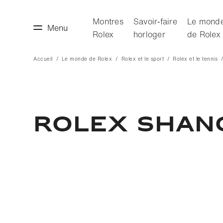
Montres
Savoir‑faire
Le mond
Menu
Rolex
horloger
de Rolex
Accueil
Le monde de Rolex
Rolex et le sport
Rolex et le tennis
faire horloger
Le monde de Rolex
ROLEX SHAN