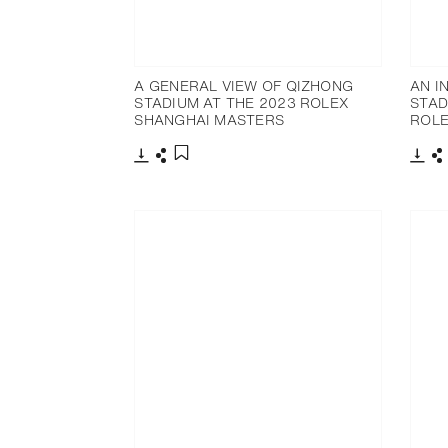
A GENERAL VIEW OF QIZHONG
AN I
STADIUM AT THE 2023 ROLEX
STAD
SHANGHAI MASTERS
ROLE
Télécharger
Partager
Télé
P
Ajouter aux favoris