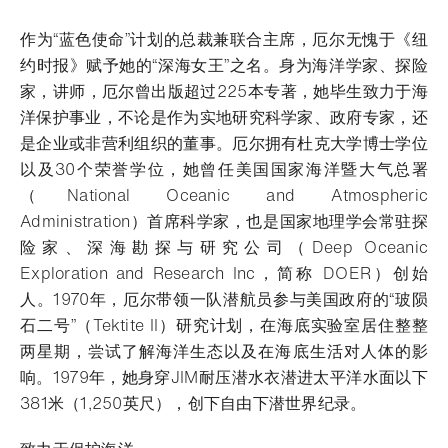
作为“蓝色使命”计划的总裁兼联合主席，厄尔无愧于《纽
约时报》赋予她的“深海女王”之名。身为海洋学家、探险
家，讲师，厄尔曾出版超过225本专著，她毕生致力于海
洋保护事业，不论是作为实地研究科学家、政府专家，还
是企业或非营利组织的董事。厄尔拥有杜克大学博士学位
以及30个荣誉学位，她曾任美国国家海洋暨大气总署
（National Oceanic and Atmospheric
Administration）首席科学家，也是国家地理学会常驻探
险家、深海勘探与研究公司（Deep Oceanic
Exploration and Research Inc，简称 DOER）创始
人。1970年，厄尔带领一队潜航员参与美国政府的“玻陨
石二号”（Tektite II）研究计划，在海底实验室居住整整
两星期，尝试了解海洋生态以及在海底生活对人体的影
响。1979年，她身穿JIM耐压潜水衣潜进太平洋水面以下
381米（1,250英尺），创下自由下潜世界纪录。