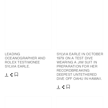
LEADING
SYLVIA EARLE IN OCTOBER
OCEANOGRAPHER AND
1979 ON A TEST DIVE
ROLEX TESTIMONEE
WEARING A JIM SUIT IN
SYLVIA EARLE.
PREPARATION FOR HER
RECORDBREAKING
DEEPEST UNTETHERED
DIVE OFF OAHU IN HAWAII.
下载
分享
添加至书签
下载
分享
添加至书签