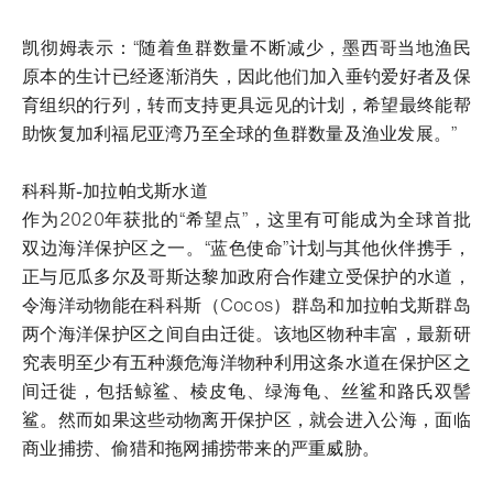
凯彻姆表示：“随着鱼群数量不断减少，墨西哥当地渔民
原本的生计已经逐渐消失，因此他们加入垂钓爱好者及保
育组织的行列，转而支持更具远见的计划，希望最终能帮
助恢复加利福尼亚湾乃至全球的鱼群数量及渔业发展。”
科科斯-加拉帕戈斯水道
作为2020年获批的“希望点”，这里有可能成为全球首批
双边海洋保护区之一。“蓝色使命”计划与其他伙伴携手，
正与厄瓜多尔及哥斯达黎加政府合作建立受保护的水道，
令海洋动物能在科科斯（Cocos）群岛和加拉帕戈斯群岛
两个海洋保护区之间自由迁徙。该地区物种丰富，最新研
究表明至少有五种濒危海洋物种利用这条水道在保护区之
间迁徙，包括鲸鲨、棱皮龟、绿海龟、丝鲨和路氏双髻
鲨。然而如果这些动物离开保护区，就会进入公海，面临
商业捕捞、偷猎和拖网捕捞带来的严重威胁。