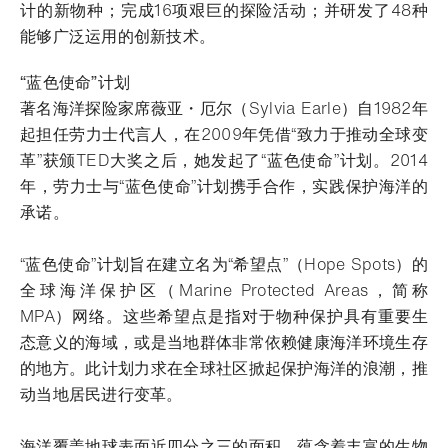
计的新物种；完成16项艰巨的探险活动；并研发了48种
能够广泛运用的创新技术。
“蓝色使命”计划
著名海洋探险家席薇亚・厄尔（Sylvia Earle）自1982年
起担任劳力士代言人，在2009年凭借“致力于推动全球变
革”获颁TED大奖之后，她发起了“蓝色使命”计划。2014
年，劳力士与“蓝色使命”计划携手合作，实践保护海洋的
承诺。
“蓝色使命”计划旨在建立名为“希望点”（Hope Spots）的
全球海洋保护区（Marine Protected Areas，简称
MPA）网络。这些希望点是指对于物种保护具有重要生
态意义的海域，或是当地群体非常依赖健康海洋环境生存
的地方。此计划力求在全球社区掀起保护海洋的浪潮，推
动当地居民进行变革。
海洋覆盖地球表面近四分之三的面积，蕴含着丰富的生物