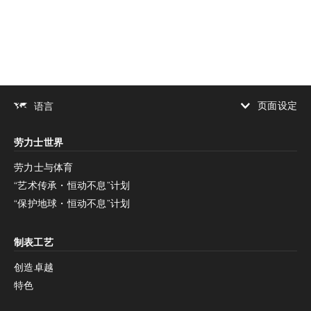
页面设定
语言
增加对比度
劳力士世界
增加对比度
停用
减少动画
劳力士与体育
“艺术传承・恒动不息”计划
减少动画
停用
“保护地球・恒动不息”计划
制表工艺
创造卓越
特色