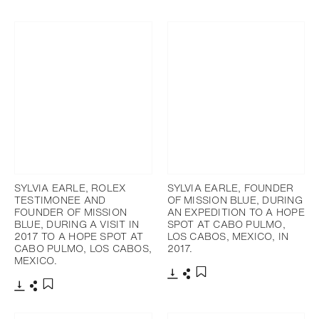
SYLVIA EARLE, ROLEX
SYLVIA EARLE, FOUNDER
TESTIMONEE AND
OF MISSION BLUE, DURING
FOUNDER OF MISSION
AN EXPEDITION TO A HOPE
BLUE, DURING A VISIT IN
SPOT AT CABO PULMO,
2017 TO A HOPE SPOT AT
LOS CABOS, MEXICO, IN
CABO PULMO, LOS CABOS,
2017.
MEXICO.
下载
分享
添加至书签
下载
分享
添加至书签