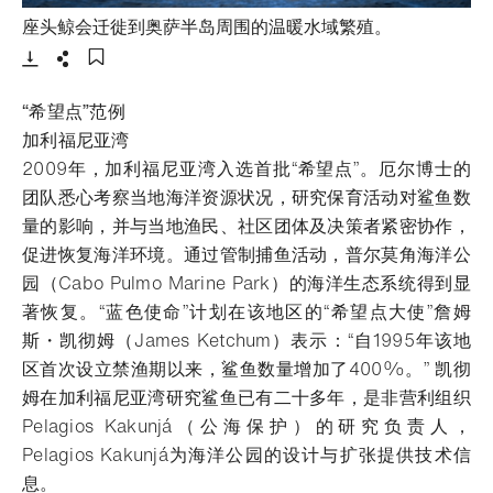
- 打开lightb
座头鲸会迁徙到奥萨半岛周围的温暖水域繁殖。
下载
分享
添加至书签
“希望点”范例
加利福尼亚湾
2009年，加利福尼亚湾入选首批“希望点”。厄尔博士的
团队悉心考察当地海洋资源状况，研究保育活动对鲨鱼数
量的影响，并与当地渔民、社区团体及决策者紧密协作，
促进恢复海洋环境。通过管制捕鱼活动，普尔莫角海洋公
园（Cabo Pulmo Marine Park）的海洋生态系统得到显
著恢复。“蓝色使命”计划在该地区的“希望点大使”詹姆
斯・凯彻姆（James Ketchum）表示：“自1995年该地
区首次设立禁渔期以来，鲨鱼数量增加了400%。” 凯彻
姆在加利福尼亚湾研究鲨鱼已有二十多年，是非营利组织
Pelagios Kakunjá（公海保护）的研究负责人，
Pelagios Kakunjá为海洋公园的设计与扩张提供技术信
息。