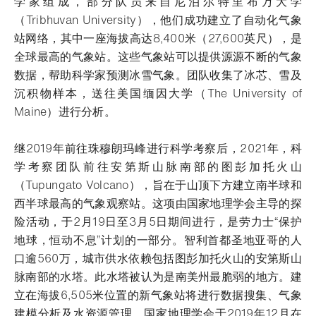
学家组成，部分队员来自尼泊尔特里布万大学
（Tribhuvan University），他们成功建立了自动化气象
站网络，其中一座海拔高达8,400米（27,600英尺），是
全球最高的气象站。这些气象站可以提供源源不断的气象
数据，帮助科学家预测冰雪气象。团队收集了冰芯、雪及
沉积物样本，送往美国缅因大学（The University of
Maine）进行分析。
继2019年前往珠穆朗玛峰进行科学考察后，2021年，科
学考察团队前往安第斯山脉南部的图彭加托火山
（Tupungato Volcano），旨在于山顶下方建立南半球和
西半球最高的气象观察站。这项由国家地理学会主导的探
险活动，于2月19日至3月5日期间进行，是劳力士“保护
地球，恒动不息”计划的一部分。智利首都圣地亚哥的人
口逾560万，城市供水依赖包括图彭加托火山的安第斯山
脉南部的水塔。此水塔被认为是南美州最脆弱的地方。建
立在海拔6,505米位置的新气象站将进行数据搜集、气象
建模分析及水资源管理。国家地理学会于2019年12月在