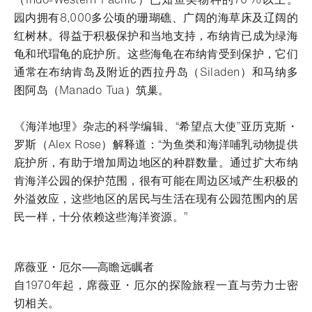
园内拥有8,000多公顷的珊瑚礁、广阔的海草床及辽阔的
红树林。得益于积极保护和当地支持，布纳肯已成为绿海
龟和玳瑁龟的庇护所。这些海龟在布纳肯受到保护，它们
通常在布纳肯岛及附近的西拉丹岛（Siladen）和马纳多
图阿岛（Manado Tua）筑巢。
《海洋地理》杂志的科学编辑、“希望点大使”亚历克斯・
罗斯（Alex Rose）解释道：“为鱼类和海洋哺乳动物提供
庇护所，有助于增加周边地区的种群数量。通过扩大布纳
肯海洋公园的保护范围，很有可能在周边区域产生积极的
外溢效应，这些地区的居民与生活在现有公园范围内的居
民一样，十分依赖这些海洋资源。”
席薇亚・厄尔──高瞻远瞩者
自1970年起，席薇亚・厄尔的探险旅程一直与劳力士密
切相关。