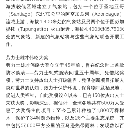
海拔较低区域建立了气象站，包括一个位于圣地亚哥
（Santiago）东北70公里的阿空加瓜河（Aconcagua）
流域上游，海拔4,400米处的气象站及另两个位于图彭加
提托（Tupungatito）火山附近，海拔4,400米和5,750米
处的气象站。新建的气象站将与这些气象站联合开展工
作。
劳力士雄才伟略大奖
劳力士雄才伟略大奖创立于45年前，旨在纪念世上首款
防水腕表——劳力士蚝式腕表问世五十周年。凭借此奖
项，劳力士支持杰出人士打破疆界，凭借创新项目拓展人
类对世界的认知，致力于保护环境，保育物种及栖息地，
促进人类福祉。自此奖项设立以来，已有150位杰出人士
荣获大奖，影响深远。据估计，全球各地共有500万人受
惠于大奖得主的项目：至今已累计种植了1,800万棵树
木；保护了34种濒危物种，以及26个主要生态系统，其
中包括57,600平方公里的亚马逊热带雨林；发现数以百