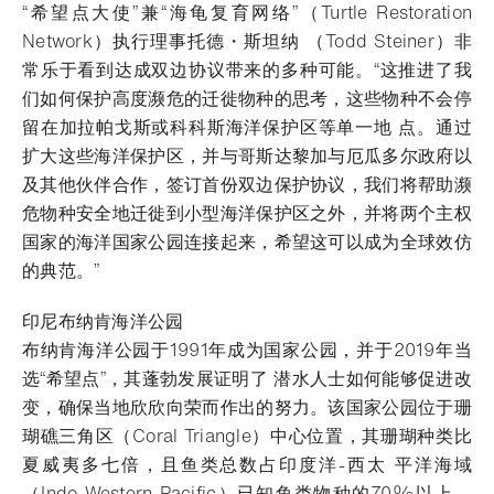
“希望点大使”兼“海龟复育网络”（Turtle Restoration
Network）执行理事托德・斯坦纳 （Todd Steiner）非
常乐于看到达成双边协议带来的多种可能。“这推进了我
们如何保护高度濒危的迁徙物种的思考，这些物种不会停
留在加拉帕戈斯或科科斯海洋保护区等单一地 点。通过
扩大这些海洋保护区，并与哥斯达黎加与厄瓜多尔政府以
及其他伙伴合作，签订首份双边保护协议，我们将帮助濒
危物种安全地迁徙到小型海洋保护区之外，并将两个主权
国家的海洋国家公园连接起来，希望这可以成为全球效仿
的典范。”
印尼布纳肯海洋公园
布纳肯海洋公园于1991年成为国家公园，并于2019年当
选“希望点”，其蓬勃发展证明了 潜水人士如何能够促进改
变，确保当地欣欣向荣而作出的努力。该国家公园位于珊
瑚礁三角区（Coral Triangle）中心位置，其珊瑚种类比
夏威夷多七倍，且鱼类总数占印度洋-西太 平洋海域
（Indo-Western Pacific）已知鱼类物种的70%以上。