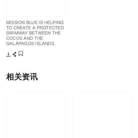
MISSION BLUE IS HELPING
TO CREATE A PROTECTED
SWIMWAY BETWEEN THE
COCOS AND THE
GALÁPAGOS ISLANDS.
下载
分享
添加至书签
相关资讯