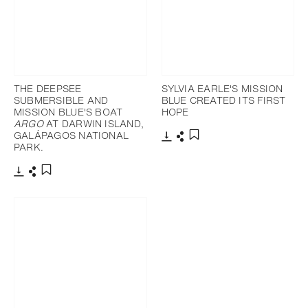
THE DEEPSEE
SYLVIA EARLE'S MISSION
SUBMERSIBLE AND
BLUE CREATED ITS FIRST
MISSION BLUE'S BOAT
HOPE
ARGO
AT DARWIN ISLAND,
GALÁPAGOS NATIONAL
PARK.
下载
分享
添加至书签
下载
分享
添加至书签