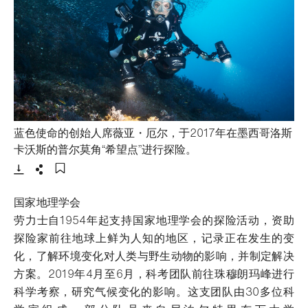
蓝色使命的创始人席薇亚・厄尔，于2017年在墨西哥洛斯
- 打开lightbox
卡沃斯的普尔莫角“希望点”进行探险。
下载
分享
添加至书签
国家地理学会
劳力士自1954年起支持国家地理学会的探险活动，资助
探险家前往地球上鲜为人知的地区，记录正在发生的变
化，了解环境变化对人类与野生动物的影响，并制定解决
方案。2019年4月至6月，科考团队前往珠穆朗玛峰进行
科学考察，研究气候变化的影响。这支团队由30多位科