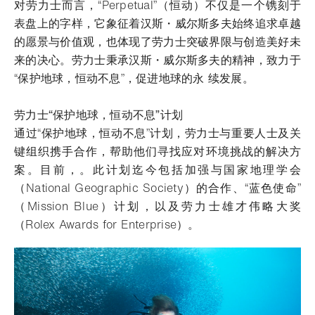
对劳力士而言，“Perpetual”（恒动）不仅是一个镌刻于
表盘上的字样，它象征着汉斯・威尔斯多夫始终追求卓越
的愿景与价值观，也体现了劳力士突破界限与创造美好未
来的决心。劳力士秉承汉斯・威尔斯多夫的精神，致力于
“保护地球，恒动不息”，促进地球的永 续发展。
劳力士“保护地球，恒动不息”计划
通过“保护地球，恒动不息”计划，劳力士与重要人士及关
键组织携手合作，帮助他们寻找应对环境挑战的解决方
案。目前，。此计划迄今包括加强与国家地理学会
（National Geographic Society）的合作、“蓝色使命”
（Mission Blue）计划，以及劳力士雄才伟略大奖
（Rolex Awards for Enterprise）。