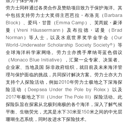
致力于保护海洋
劳力士同样通过各类合作及赞助项目致力于保护海洋。其
中包括支持劳力士大奖得主芭芭拉・布洛克（Barbara
Block）、爱玛・甘普（Emma Camp）、芙芮妮・豪泽
曼（Vreni Häussermann）及布拉德・诺曼（Brad
Norman）等人士，以及水底世界奖学金学会（Our
World-Underwater Scholarship Society Society®）等
全球海洋科学家网络。劳力士亦携手摩纳哥蓝色倡议
（Monaco Blue Initiative），汇聚一众专家、决策者、
企业家、当地及国 际非政府组织，就目前及未来海洋管
理与保护面临的挑战，共同探讨解决方案。劳力士亦大力
支持个人探险活动，例如2010年劳力士极地之下深海探
险活动（Deepsea Under the Pole by Rolex）以及
2017年极地之下III（Under The Pole III）探险活动。此
探险队旨在探索从北极到南极的各个海洋，深入了解气候
平衡、生物荧光，尤其是水下30米至150米之间的中光层
珊瑚生态系统，同时改进水下探险技术。