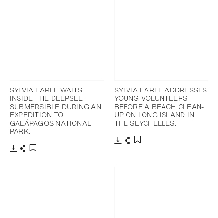
SYLVIA EARLE WAITS
SYLVIA EARLE ADDRESSES
INSIDE THE DEEPSEE
YOUNG VOLUNTEERS
SUBMERSIBLE DURING AN
BEFORE A BEACH CLEAN-
EXPEDITION TO
UP ON LONG ISLAND IN
GALÁPAGOS NATIONAL
THE SEYCHELLES.
PARK.
下载
分享
添加至书签
下载
分享
添加至书签