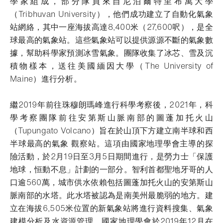
學家組成，部分隊員來自尼泊爾特里布萬大學
（Tribhuvan University），他們成功建立了自動化氣象
站網絡，其中一座海拔高達8,400米（27,600呎），是全
球最高的氣象站。這些氣象站可以提供源源不斷的氣象數
據，幫助科學家預測冰雪氣象。團隊收集了冰芯、雪及沉
積物樣本，送往美國緬因大學（The University of
Maine）進行分析。
繼2019年前往珠穆朗瑪峰進行科學考察後，2021年，科
學考察團隊前往安第斯山脈南部的圖蓬加托火山
（Tupungato Volcano）旨在於山頂下方建立南半球和西
半球最高的氣象 觀察站。這項由國家地理學會主導的探
險活動，於2月19日至3月5日期間進行，是勞力士「保護
地球，恒動不息」計劃的一部分。智利首都聖地牙哥的人
口逾560萬，城市供水依賴包括圖蓬加托火山的安第斯山
脈南部的水塔。此水塔被認為是南美州最脆弱的地方。建
立在海拔6,505米位置的新氣象站將進行資料搜集、氣象
建模分析及水資源管理。國家地理學會於2019年12月在