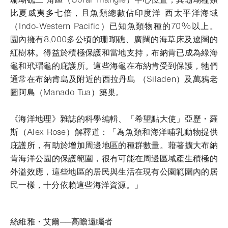
比夏威夷多七倍，且魚類總數佔印度洋-西太平洋海域
（Indo-Western Pacific）已知魚類物種的70%以上。
園內擁有8,000多公頃的珊瑚礁、廣闊的海草床及遼闊的
紅樹林。得益於積極保護和當地支持，布納肯已成為綠海
龜和玳瑁龜的庇護所。這些海龜在布納肯受到保護，牠們
通常在布納肯島及附近的西拉丹島 （Siladen）及萬鴉老
圖阿島（Manado Tua）築巢。
《海洋地理》雜誌的科學編輯、「希望點大使」亞歷・羅
斯（Alex Rose）解釋道：「為魚類和海洋哺乳動物提供
庇護所，有助於增加周邊地區的種群數量。藉著擴大布納
肯海洋公園的保護範圍，很有可能在周邊區域產生積極的
外溢效應，這些地區的居民與生活在現有公園範圍內的居
民一樣，十分依賴這些海洋資源。」
絲維雅・艾爾──高瞻遠矚者