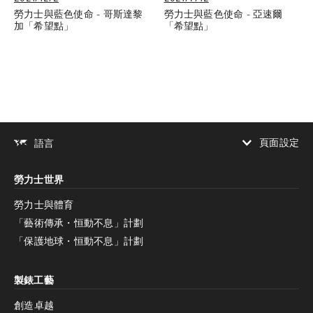
勞力士與藍色使命 - 哥斯達黎
勞力士與藍色使命 - 亞速爾
加「希望點」
「希望點」
頁面設定
語言
增加對比度
勞力士世界
增加對比度
停用
減少動畫
勞力士與體育
「藝術傳承・恒動不息」計劃
減少動畫
停用
「保護地球・恒動不息」計劃
製錶工藝
創造卓越