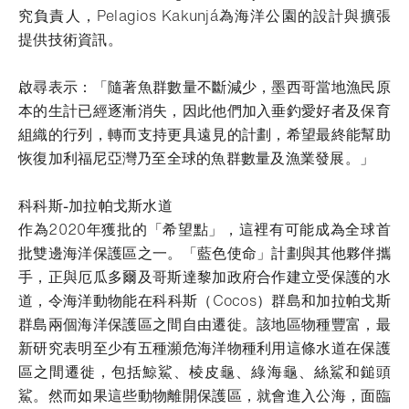
究負責人，Pelagios Kakunjá為海洋公園的設計與擴張
提供技術資訊。
啟尋表示：「隨著魚群數量不斷減少，墨西哥當地漁民原
本的生計已經逐漸消失，因此他們加入垂釣愛好者及保育
組織的行列，轉而支持更具遠見的計劃，希望最終能幫助
恢復加利福尼亞灣乃至全球的魚群數量及漁業發展。」
科科斯-加拉帕戈斯水道
作為2020年獲批的「希望點」，這裡有可能成為全球首
批雙邊海洋保護區之一。「藍色使命」計劃與其他夥伴攜
手，正與厄瓜多爾及哥斯達黎加政府合作建立受保護的水
道，令海洋動物能在科科斯（Cocos）群島和加拉帕戈斯
群島兩個海洋保護區之間自由遷徙。該地區物種豐富，最
新研究表明至少有五種瀕危海洋物種利用這條水道在保護
區之間遷徙，包括鯨鯊、棱皮龜、綠海龜、絲鯊和鎚頭
鯊。然而如果這些動物離開保護區，就會進入公海，面臨