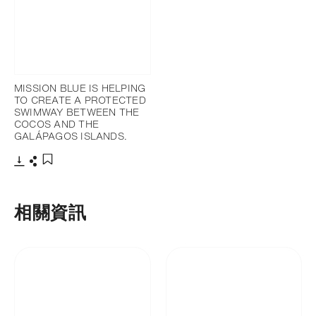
MISSION BLUE IS HELPING
TO CREATE A PROTECTED
SWIMWAY BETWEEN THE
COCOS AND THE
GALÁPAGOS ISLANDS.
下載
分享
添加至書籤
相關資訊