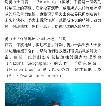
對勞力士而言，「Perpetual」（恒動）不僅是一個鐫刻
於錶面上的字樣，它象徵著漢斯・威爾斯多夫始終追求卓
越的願景與價值觀，也體現了勞力士突破界限與創造美好
未來的決心。勞力士秉承漢斯・威爾斯多夫的精神，致力
於「保護地球，恒動不息」，促進地球的永續發展。
勞力士「保護地球，恒動不息」計劃
藉著「保護地球，恒動不息」計劃，勞力士與重要人士及
關鍵組織攜手合作，幫助他們尋找應對環境挑戰的解決方
案。目前，此計劃迄今包括加強與國家地理學會
（National Geographic）的合作、「藍色使命」
（Mission Blue）計劃，以及勞力士雄才偉略大獎
（Rolex Awards for Enterprise）。