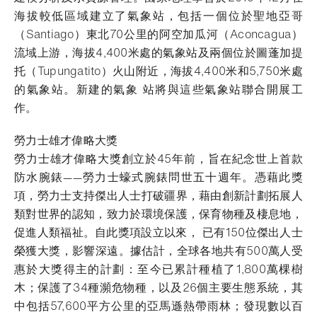
海拔較低區域建立了氣象站，包括一個位於聖地亞哥
（Santiago）東北70公里的阿空加瓜河（Aconcagua）
流域上游，海拔4,400米處的氣象站及兩個位於圖蓬加提
托（Tupungatito）火山附近，海拔4,400米和5,750米處
的氣象站。新建的氣象 站將與這些氣象站聯合開展工
作。
勞力士雄才偉略大獎
勞力士雄才偉略大獎創立於45年前，旨在紀念世上首款
防水腕錶——勞力士蠔式腕錶問世五十週年。憑藉此獎
項，勞力士支持傑出人士打破疆界，藉由創新計劃拓展人
類對世界的認知，致力於環境保護，保育物種及棲息地，
促進人類福祉。自此獎項設立以來， 已有150位傑出人士
榮獲大獎，影響深遠。據估計，全球各地共有500萬人受
惠於大獎得主的計劃：至今已累計種植了1,800萬棵樹
木；保護了34種瀕危物種，以及26個主要生態系統，其
中包括57,600平方公里的亞馬遜熱帶雨林；發現數以百