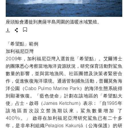
- 打開lightb
座頭鯨會遷徙到奧薩半島周圍的溫暖水域繁殖。
下載
分享
添加至書籤
「希望點」範例
加利福尼亞灣
2009年，加利福尼亞灣入選首批「希望點」。艾爾博士
的團隊悉心考察當地海洋資源狀況，研究保育活動對鯊魚
數量的影響，並與當地漁民、社區團體及決策者緊密合
作，促進恢復海洋環境。通過管制捕魚活動，普爾莫角海
洋公園（Cabo Pulmo Marine Park）的海洋生態系統得
到顯著恢復。「藍色使命」計劃在該地區的「希望點大
使」占士・啟尋（James Ketchum）表示：「自1995年
該地區首次設立禁漁期以來，鯊魚數量增加 了
400%。」 啟尋在加利福尼亞灣研究鯊魚已有二十多
年，是非牟利組織Pelagios Kakunjá（公海保護）的研