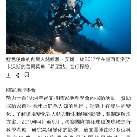
藍色使命的創辦人絲維雅・艾爾，於2017年在墨西哥洛斯
- 打開lightbox
卡沃斯的普爾莫角「希望點」進行探險。
下載
分享
添加至書籤
國家地理學會
勞力士自1954年起支持國家地理學會的探險活動，資助
探險家前往地球上鮮為人知的地區，記錄正在發生的變
化，了解環境變化對人類與野生動物的影響，並制定解決
方案。2019年4月至6月，考察團隊前往珠穆朗瑪峰進行
科學考察，研究氣候變化的影響。這支團隊由30多位科