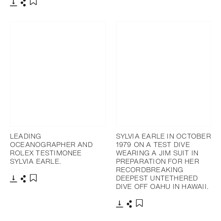
下載
分享
添加至書籤
下載
分享
添加至書籤
LEADING
SYLVIA EARLE IN OCTOBER
OCEANOGRAPHER AND
1979 ON A TEST DIVE
ROLEX TESTIMONEE
WEARING A JIM SUIT IN
SYLVIA EARLE.
PREPARATION FOR HER
RECORDBREAKING
DEEPEST UNTETHERED
DIVE OFF OAHU IN HAWAII.
下載
分享
添加至書籤
下載
分享
添加至書籤