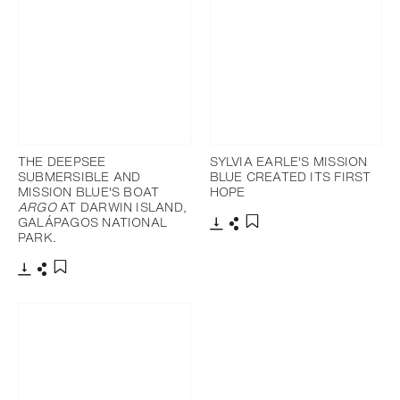
THE DEEPSEE
SYLVIA EARLE'S MISSION
SUBMERSIBLE AND
BLUE CREATED ITS FIRST
MISSION BLUE'S BOAT
HOPE
ARGO
AT DARWIN ISLAND,
GALÁPAGOS NATIONAL
PARK.
下載
分享
添加至書籤
下載
分享
添加至書籤