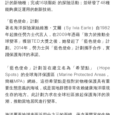
計的新物種；完成16項艱鉅 的探險活動；並研發了48種
能夠廣泛運用的創新技術。
「藍色使命」計劃
著名海洋探險家絲維雅・艾爾（Sy lvia Earle）自1982
年起擔任勞力士代言人，在2009年憑藉「致力於推動全
球變革」獲頒TED大獎之後，她發起了「藍色使命」計
劃。2014年，勞力士與「藍色使命」計劃攜手合作，實
踐保護海洋的承諾。
「藍色使命」計劃旨在建立名為「希望點」（Hope
Spots）的全球海洋保護區（Marine Protected Areas，
簡稱MPA）網絡。這些希望點是指對於物種保護具有重
要生態意義的海域，或是當地群體非常依賴健康海洋環境
生存的地方。此計劃力求在全球社區掀起保護海洋的浪
潮，推動當地居民進行變革。
海洋覆蓋地球表面近四分之三的面積，蘊含著豐富的生物