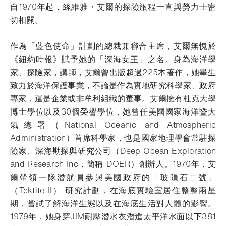
自1970年起，絲維雅・艾爾的探險旅程一直與勞力士密
切相關。
作為「藍色使命」計劃的總裁兼聯合主席，艾爾無愧於
《紐約時報》賦予她的「深海女王」之名。身為海洋學
家、探險家，講師，艾爾曾出版超過225本著作，她畢生
致力於海洋保護事業，不論是作為實地研究科學家、政府
專家，還是企業或非牟利組織的董事。艾爾擁有杜克大學
博士學位以及30個榮譽學位，她曾任美國國家海洋暨大
氣總署（National Oceanic and Atmospheric
Administration）首席科學家，也是國家地理學會常駐探
險家、深海勘探與研究公司（Deep Ocean Exploration
and Research Inc，簡稱 DOER）創辦人。1970年，艾
爾帶領一隊潛航員參與美國政府的「玻隕石二號」
（Tektite II） 研究計劃，在海底實驗室居住整整兩星
期，嘗試了解海洋生態以及在海底生活對人體的影響。
1979年，她身穿JIM耐壓潛水衣潛進太平洋水面以下381