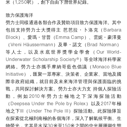
米（1,250呎），創下自由下潛世界紀錄。
致力保護海洋
勞力士同樣通過各類合作及贊助項目致力保護海洋。其中
包括支持勞力士大獎得主 芭芭拉・卜洛克（Barbara
Block）、愛瑪・甘普（Emma Camp）、雲妮・豪澤曼
（Vreni Häussermann）及畢・諾文（Brad Norman）
等人士，以及水底世界獎學金學會（Our World-
Underwater Scholarship Society®）等全球海洋科學家
網絡。勞力士亦攜手摩納哥藍色倡議（Monaco Blue
Initiative），匯聚一眾專家、決策者、企業家、當地及國
際非政府組織，就目前及未來海洋管理與保護面臨的挑
戰，共同探討解決方案。勞力士亦大力支 持個人探險活
動，例如2010年勞力士極地之下深海探險活動
（Deepsea Under the Pole by Rolex）以及2017年極
地之下III（Under The Pole III）探險活動。此探險隊旨
在探索從北極到南極的各個海洋，深入了解氣候平衡、生
物螢光，尤其是水深30米至150米之間的中光層珊瑚生態