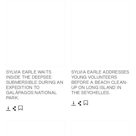
SYLVIA EARLE WAITS
SYLVIA EARLE ADDRESSES
INSIDE THE DEEPSEE
YOUNG VOLUNTEERS
SUBMERSIBLE DURING AN
BEFORE A BEACH CLEAN-
EXPEDITION TO
UP ON LONG ISLAND IN
GALÁPAGOS NATIONAL
THE SEYCHELLES.
PARK.
下載
分享
添加至書籤
下載
分享
添加至書籤