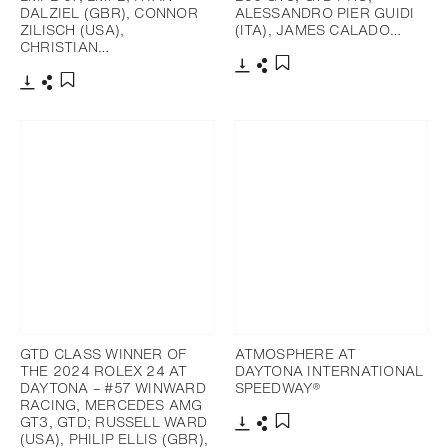
DALZIEL (GBR), CONNOR
ALESSANDRO PIER GUIDI
ZILISCH (USA),
(ITA), JAMES CALADO…
CHRISTIAN…
Télécharger
Partager
Ajouter aux favoris
Télécharger
Partager
Ajouter aux favoris
GTD CLASS WINNER OF
ATMOSPHERE AT
THE 2024 ROLEX 24 AT
DAYTONA INTERNATIONAL
DAYTONA – #57 WINWARD
SPEEDWAY®
RACING, MERCEDES AMG
GT3, GTD; RUSSELL WARD
(USA), PHILIP ELLIS (GBR),
Télécharger
Partager
Ajouter aux favoris