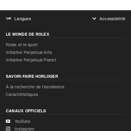
Accessibilité
Langues
Augmenter le contraste
LE MONDE DE ROLEX
Augmenter le contraste
Désactivé
Réduire les animations
Rolex et le sport
Initiative Perpetual Arts
Réduire les animations
Désactivé
Initiative Perpetual Planet
SAVOIR‑FAIRE HORLOGER
À la recherche de l’excellence
Caractéristiques
CANAUX OFFICIELS
YouTube
Instagram