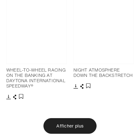
WHEEL-TO-WHEEL RACING
NIGHT ATMOSPHERE
ON THE BANKING AT
DOWN THE BACKSTRETCH
DAYTONA INTERNATIONAL
SPEEDWAY®
Télécharger
Partager
Ajouter aux favoris
Télécharger
Partager
Ajouter aux favoris
Afficher plus