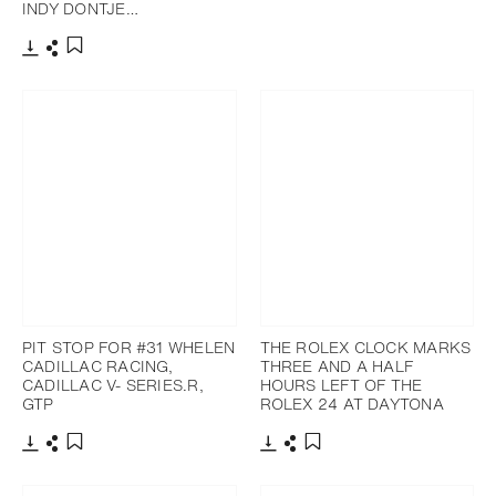
INDY DONTJE…
Télécharger
Partager
Ajouter aux favoris
PIT STOP FOR #31 WHELEN
THE ROLEX CLOCK MARKS
CADILLAC RACING,
THREE AND A HALF
CADILLAC V- SERIES.R,
HOURS LEFT OF THE
GTP
ROLEX 24 AT DAYTONA
Télécharger
Partager
Télécharger
Partager
Ajouter aux favoris
Ajouter aux favoris