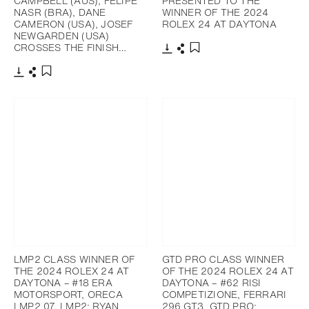
CAMPBELL (AUS), FELIPE
PRESENTED TO THE
NASR (BRA), DANE
WINNER OF THE 2024
CAMERON (USA), JOSEF
ROLEX 24 AT DAYTONA
NEWGARDEN (USA)
CROSSES THE FINISH…
Télécharger
Partager
Ajouter aux favoris
Télécharger
Partager
Ajouter aux favoris
LMP2 CLASS WINNER OF
GTD PRO CLASS WINNER
THE 2024 ROLEX 24 AT
OF THE 2024 ROLEX 24 AT
DAYTONA – #18 ERA
DAYTONA – #62 RISI
MOTORSPORT, ORECA
COMPETIZIONE, FERRARI
LMP2 07, LMP2; RYAN
296 GT3, GTD PRO;