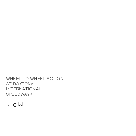
Télécharger
Partager
Ajouter aux favoris
WHEEL-TO-WHEEL ACTION
AT DAYTONA
INTERNATIONAL
SPEEDWAY®
Télécharger
Partager
Ajouter aux favoris